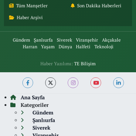
Tüm Manşetler
Son Dakika Haberleri
Haber Arşivi
Gündem
Şanlıurfa
Siverek
Viranşehir
Akçakale
Harran
Yaşam
Dünya
Halfeti
Teknoloji
Haber Yazılımı:
TE Bilişim
Ana Sayfa
Kategoriler
Gündem
Şanlıurfa
Siverek
Viranşehir