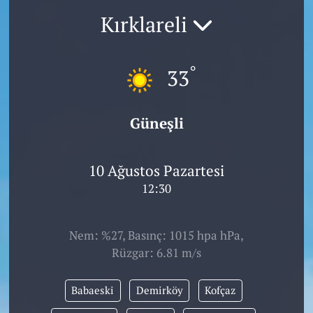
Kırklareli
°
33
Güneşli
10 Ağustos Pazartesi
12:30
Nem: %27, Basınç: 1015 hpa hPa,
Rüzgar: 6.81 m/s
Babaeski
Demirköy
Kofçaz