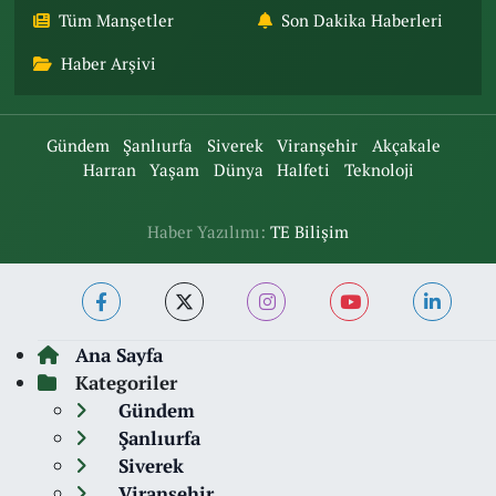
Tüm Manşetler
Son Dakika Haberleri
Haber Arşivi
Gündem
Şanlıurfa
Siverek
Viranşehir
Akçakale
Harran
Yaşam
Dünya
Halfeti
Teknoloji
Haber Yazılımı:
TE Bilişim
Ana Sayfa
Kategoriler
Gündem
Şanlıurfa
Siverek
Viranşehir