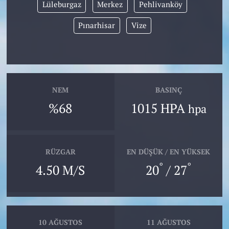
Lüleburgaz
Merkez
Pehlivanköy
Pınarhisar
Vize
NEM
BASINÇ
%68
1015 HPA
hpa
RÜZGAR
EN DÜŞÜK / EN YÜKSEK
°
°
4.50 M/S
20
/ 27
10 AĞUSTOS
11 AĞUSTOS