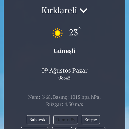
Kırklareli
°
23
Güneşli
09 Ağustos Pazar
08:45
Nem: %68, Basınç: 1015 hpa hPa,
Rüzgar: 4.50 m/s
Babaeski
Demirköy
Kofçaz