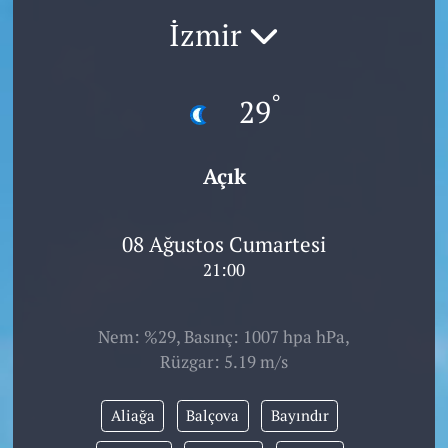
İzmir
°
29
Açık
08 Ağustos Cumartesi
21:00
Nem: %29, Basınç: 1007 hpa hPa,
Rüzgar: 5.19 m/s
Aliağa
Balçova
Bayındır