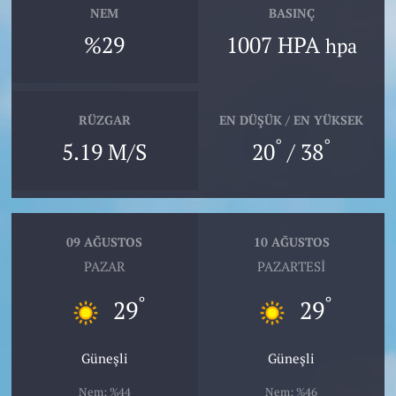
NEM
BASINÇ
%29
1007 HPA
hpa
RÜZGAR
EN DÜŞÜK / EN YÜKSEK
°
°
5.19 M/S
20
/ 38
09 AĞUSTOS
10 AĞUSTOS
PAZAR
PAZARTESI
°
°
29
29
Güneşli
Güneşli
Nem: %44
Nem: %46