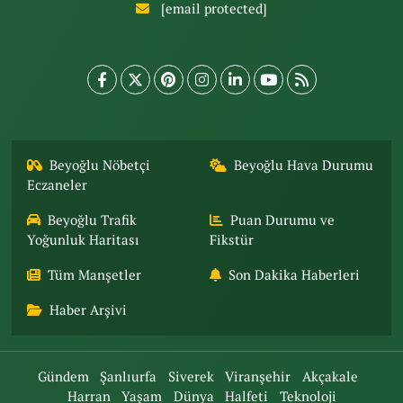
[email protected]
Beyoğlu Nöbetçi
Beyoğlu Hava Durumu
Eczaneler
Beyoğlu Trafik
Puan Durumu ve
Yoğunluk Haritası
Fikstür
Tüm Manşetler
Son Dakika Haberleri
Haber Arşivi
Gündem
Şanlıurfa
Siverek
Viranşehir
Akçakale
Harran
Yaşam
Dünya
Halfeti
Teknoloji