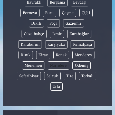
Bayraklı
Bergama
Beydağ
Bornova
Buca
Çeşme
Çiğli
Dikili
Foça
Gaziemir
Güzelbahçe
İzmir
Karabağlar
Karaburun
Karşıyaka
Kemalpaşa
Kınık
Kiraz
Konak
Menderes
Menemen
Narlıdere
Ödemiş
Seferihisar
Selçuk
Tire
Torbalı
Urla