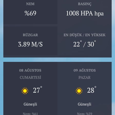
NEM
BASINÇ
%69
1008 HPA
hpa
RÜZGAR
EN DÜŞÜK / EN YÜKSEK
°
°
3.89 M/S
22
/ 30
08 AĞUSTOS
09 AĞUSTOS
CUMARTESI
PAZAR
°
°
27
28
Güneşli
Güneşli
Nem: %61
Nem: %59