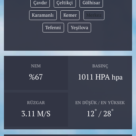
Çavdır
Çeltikçi
Gölhisar
Karamanlı
Kemer
Merkez
Tefenni
Yeşilova
NEM
BASINÇ
%67
1011 HPA
hpa
RÜZGAR
EN DÜŞÜK / EN YÜKSEK
°
°
3.11 M/S
12
/ 28