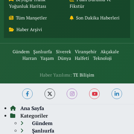
Yoğunluk Haritası
Fikstür
Tüm Manşetler
Son Dakika Haberleri
Haber Arşivi
Gündem
Şanlıurfa
Siverek
Viranşehir
Akçakale
Harran
Yaşam
Dünya
Halfeti
Teknoloji
Haber Yazılımı:
TE Bilişim
Ana Sayfa
Kategoriler
Gündem
Şanlıurfa