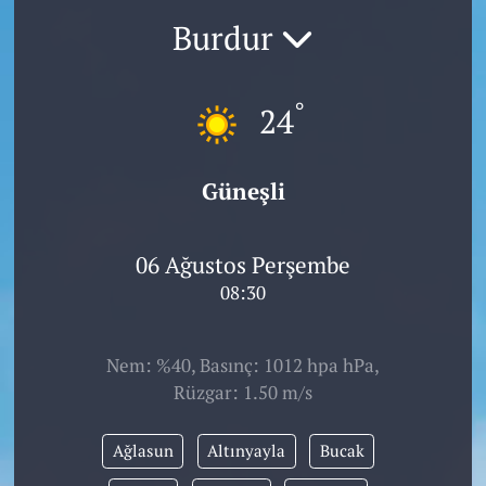
Burdur
°
24
Güneşli
06 Ağustos Perşembe
08:30
Nem: %40, Basınç: 1012 hpa hPa,
Rüzgar: 1.50 m/s
Ağlasun
Altınyayla
Bucak