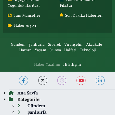
Yoğunluk Haritası
Fikstür
Tüm Manşetler
Son Dakika Haberleri
Haber Arşivi
Gündem
Şanlıurfa
Siverek
Viranşehir
Akçakale
Harran
Yaşam
Dünya
Halfeti
Teknoloji
Haber Yazılımı:
TE Bilişim
Ana Sayfa
Kategoriler
Gündem
Şanlıurfa