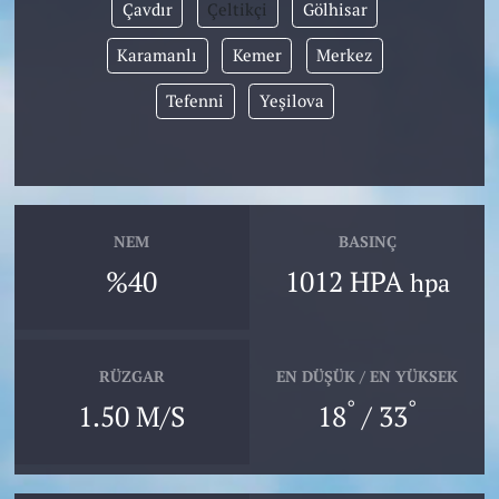
Çavdır
Çeltikçi
Gölhisar
Karamanlı
Kemer
Merkez
Tefenni
Yeşilova
NEM
BASINÇ
%40
1012 HPA
hpa
RÜZGAR
EN DÜŞÜK / EN YÜKSEK
°
°
1.50 M/S
18
/ 33