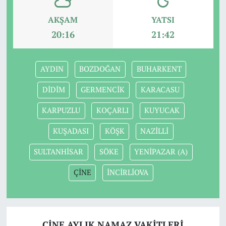
AKŞAM
YATSI
20:16
21:42
AYDIN
BOZDOĞAN
BUHARKENT
DİDİM
GERMENCİK
KARACASU
KARPUZLU
KOÇARLI
KUYUCAK
KUŞADASI
KÖŞK
NAZİLLİ
SULTANHİSAR
SÖKE
YENİPAZAR (A)
ÇİNE
İNCİRLİOVA
ÇİNE AYLIK NAMAZ VAKITLERI