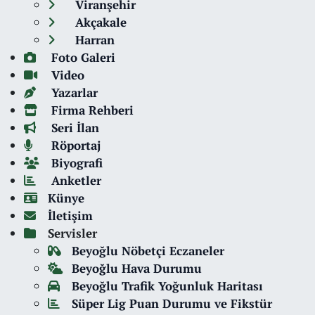
Viranşehir
Akçakale
Harran
Foto Galeri
Video
Yazarlar
Firma Rehberi
Seri İlan
Röportaj
Biyografi
Anketler
Künye
İletişim
Servisler
Beyoğlu Nöbetçi Eczaneler
Beyoğlu Hava Durumu
Beyoğlu Trafik Yoğunluk Haritası
Süper Lig Puan Durumu ve Fikstür