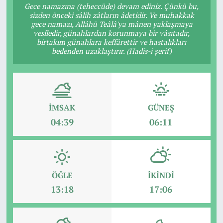
Gece namazına (teheccüde) devam ediniz. Çünkü bu,
sizden önceki sâlih zâtların âdetidir. Ve muhakkak
gece namazı, Allâhü Teâlâ'ya mânen yaklaşmaya
vesîledir, günahlardan korunmaya bir vâsıtadır,
birtakım günahlara keffârettir ve hastalıkları
bedenden uzaklaştırır. (Hadis-i şerif)
İMSAK
GÜNEŞ
04:39
06:11
ÖĞLE
İKINDI
13:18
17:06