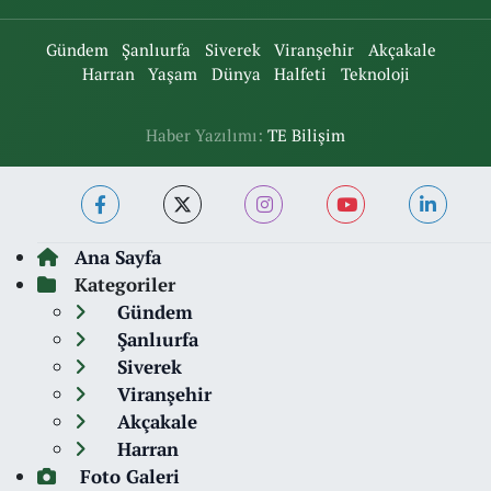
Gündem
Şanlıurfa
Siverek
Viranşehir
Akçakale
Harran
Yaşam
Dünya
Halfeti
Teknoloji
Haber Yazılımı:
TE Bilişim
Ana Sayfa
Kategoriler
Gündem
Şanlıurfa
Siverek
Viranşehir
Akçakale
Harran
Foto Galeri