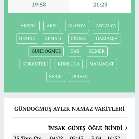
19:58
21:23
AKSEKİ
AKSU
ALANYA
ANTALYA
DEMRE
ELMALI
FİNİKE
GAZİPAŞA
GÜNDOĞMUŞ
KAŞ
KEMER
KORKUTELİ
KUMLUCA
MANAVGAT
SERİK
İBRADI
GÜNDOĞMUŞ AYLIK NAMAZ VAKITLERI
İMSAK
GÜNEŞ
ÖĞLE
İKINDI
AKŞ
25 Tem Cts
04:08
05:45
13:04
16:52
20:1