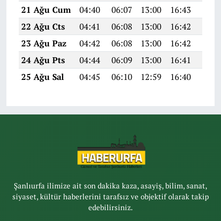
21 Ağu Cum
04:40
06:07
13:00
16:43
19:4
22 Ağu Cts
04:41
06:08
13:00
16:42
19:4
23 Ağu Paz
04:42
06:08
13:00
16:42
19:4
24 Ağu Pts
04:44
06:09
13:00
16:41
19:4
25 Ağu Sal
04:45
06:10
12:59
16:40
19:3
Şanlıurfa ilimize ait son dakika kaza, asayiş, bilim, sanat,
siyaset, kültür haberlerini tarafsız ve objektif olarak takip
edebilirsiniz.