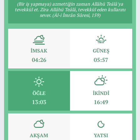
(Bir iş yapmaya) azmettiğin zaman Allâhü Teâlâ'ya
tevekkül et. Zira Allâhü Teâlâ, tevekkül eden kullarını
sever. (Âl-i İmrân Sûresi, 159)
İMSAK
GÜNEŞ
04:26
05:57
ÖĞLE
İKINDI
13:03
16:49
AKŞAM
YATSI