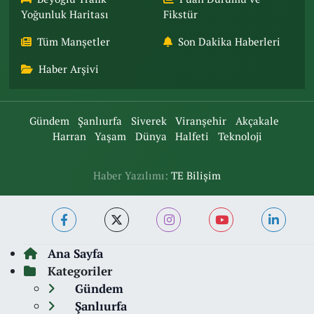
Yoğunluk Haritası
Fikstür
Tüm Manşetler
Son Dakika Haberleri
Haber Arşivi
Gündem
Şanlıurfa
Siverek
Viranşehir
Akçakale
Harran
Yaşam
Dünya
Halfeti
Teknoloji
Haber Yazılımı:
TE Bilişim
Ana Sayfa
Kategoriler
Gündem
Şanlıurfa