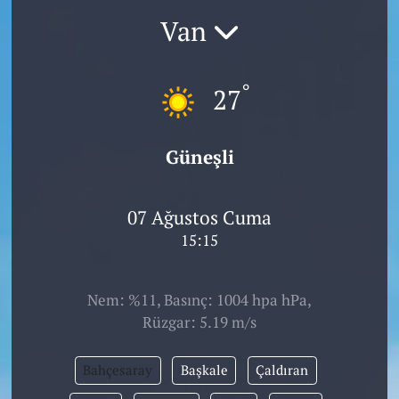
Van
°
27
Güneşli
07 Ağustos Cuma
15:15
Nem: %11, Basınç: 1004 hpa hPa,
Rüzgar: 5.19 m/s
Bahçesaray
Başkale
Çaldıran