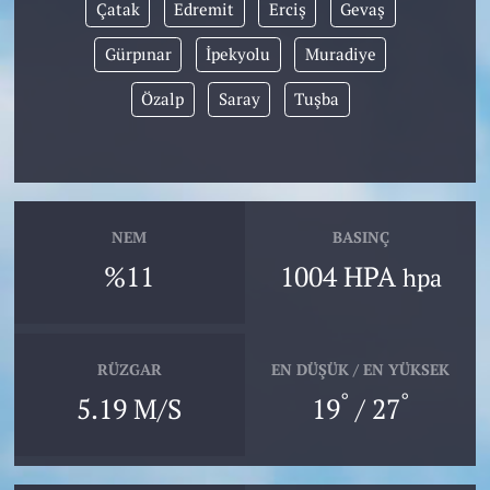
Çatak
Edremit
Erciş
Gevaş
Gürpınar
İpekyolu
Muradiye
Özalp
Saray
Tuşba
NEM
BASINÇ
%11
1004 HPA
hpa
RÜZGAR
EN DÜŞÜK / EN YÜKSEK
°
°
5.19 M/S
19
/ 27