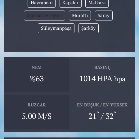
Hayrabolu
Kapaklı
Malkara
Marmaraereğlisi
Muratlı
Saray
Süleymanpaşa
Şarköy
NEM
BASINÇ
%63
1014 HPA
hpa
RÜZGAR
EN DÜŞÜK / EN YÜKSEK
°
°
5.00 M/S
21
/ 32