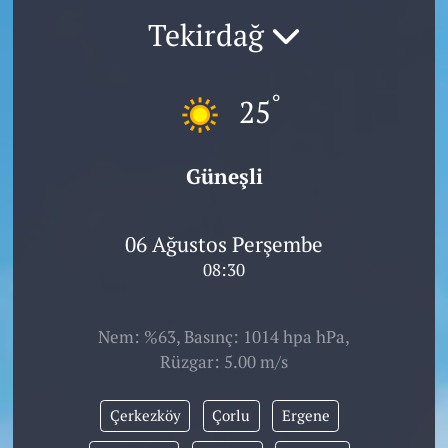
Tekirdağ
°
25
Güneşli
06 Ağustos Perşembe
08:30
Nem: %63, Basınç: 1014 hpa hPa,
Rüzgar: 5.00 m/s
Çerkezköy
Çorlu
Ergene