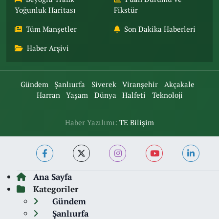
Yoğunluk Haritası
Fikstür
Tüm Manşetler
Son Dakika Haberleri
Haber Arşivi
Gündem
Şanlıurfa
Siverek
Viranşehir
Akçakale
Harran
Yaşam
Dünya
Halfeti
Teknoloji
Haber Yazılımı:
TE Bilişim
Ana Sayfa
Kategoriler
Gündem
Şanlıurfa