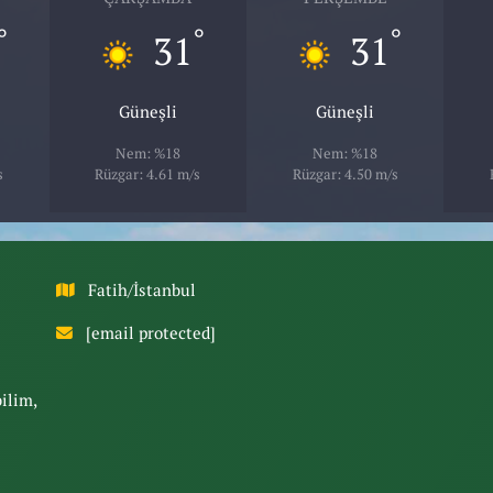
°
°
°
31
31
Güneşli
Güneşli
Nem: %18
Nem: %18
s
Rüzgar: 4.61 m/s
Rüzgar: 4.50 m/s
Fatih/İstanbul
[email protected]
bilim,