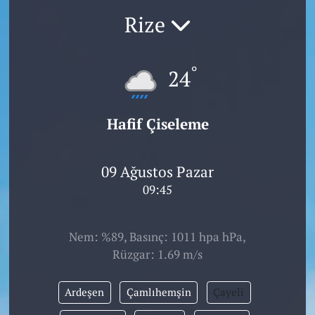
Rize
°
24
Hafif Çiseleme
09 Ağustos Pazar
09:45
Nem: %89, Basınç: 1011 hpa hPa,
Rüzgar: 1.69 m/s
Ardeşen
Çamlıhemşin
Çayeli