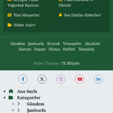
Yoğunluk Haritası
Fikstür
Tüm Manşetler
Son Dakika Haberleri
Haber Arşivi
Gündem
Şanlıurfa
Siverek
Viranşehir
Akçakale
Harran
Yaşam
Dünya
Halfeti
Teknoloji
Haber Yazılımı:
TE Bilişim
Ana Sayfa
Kategoriler
Gündem
Şanlıurfa