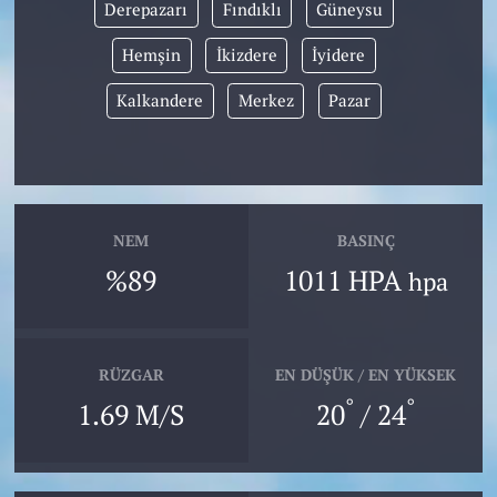
Derepazarı
Fındıklı
Güneysu
Hemşin
İkizdere
İyidere
Kalkandere
Merkez
Pazar
NEM
BASINÇ
%89
1011 HPA
hpa
RÜZGAR
EN DÜŞÜK / EN YÜKSEK
°
°
1.69 M/S
20
/ 24