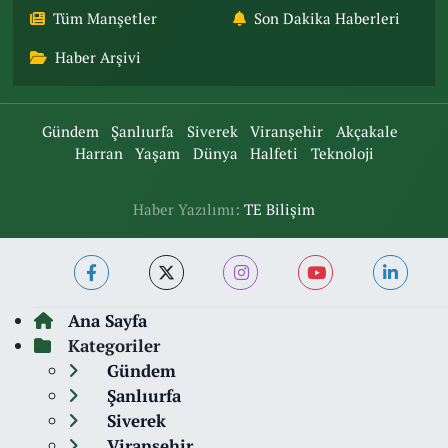
Tüm Manşetler
Son Dakika Haberleri
Haber Arşivi
Gündem
Şanlıurfa
Siverek
Viranşehir
Akçakale
Harran
Yaşam
Dünya
Halfeti
Teknoloji
Haber Yazılımı:
TE Bilişim
Ana Sayfa
Kategoriler
Gündem
Şanlıurfa
Siverek
Viranşehir