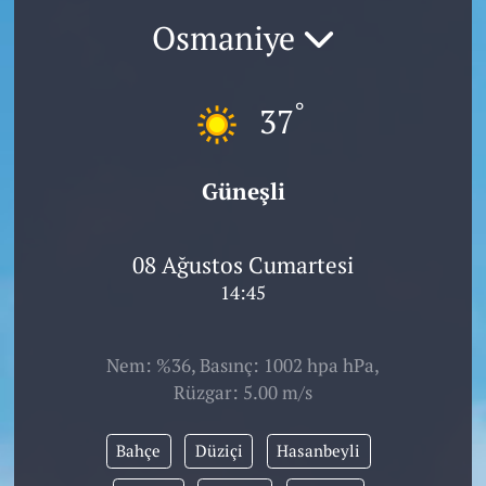
Osmaniye
°
37
Güneşli
08 Ağustos Cumartesi
14:45
Nem: %36, Basınç: 1002 hpa hPa,
Rüzgar: 5.00 m/s
Bahçe
Düziçi
Hasanbeyli