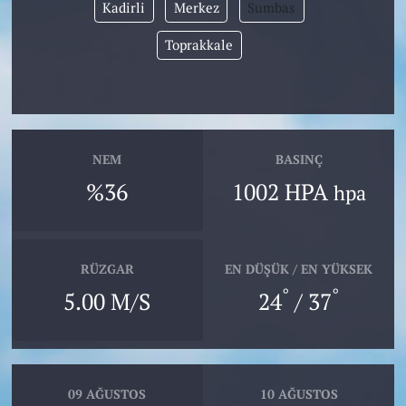
Kadirli
Merkez
Sumbas
Toprakkale
NEM
BASINÇ
%36
1002 HPA
hpa
RÜZGAR
EN DÜŞÜK / EN YÜKSEK
°
°
5.00 M/S
24
/ 37
09 AĞUSTOS
10 AĞUSTOS