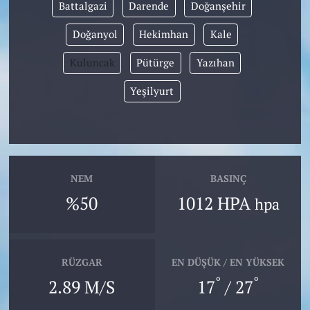
Battalgazi
Darende
Doğanşehir
Doğanyol
Hekimhan
Kale
Kuluncak
Pütürge
Yazıhan
Yeşilyurt
NEM
BASINÇ
%50
1012 HPA
hpa
RÜZGAR
EN DÜŞÜK / EN YÜKSEK
°
°
2.89 M/S
17
/ 27