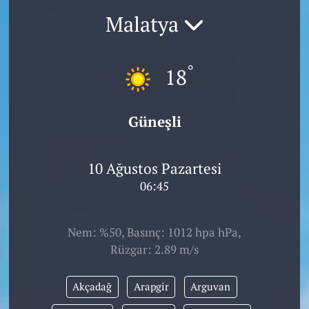
Malatya
°
18
Güneşli
10 Ağustos Pazartesi
06:45
Nem: %50, Basınç: 1012 hpa hPa,
Rüzgar: 2.89 m/s
Akçadağ
Arapgir
Arguvan