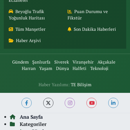
Eczaneler
Beyoğlu Trafik
Puan Durumu ve
Yoğunluk Haritası
Fikstür
Tüm Manşetler
Son Dakika Haberleri
Haber Arşivi
Gündem
Şanlıurfa
Siverek
Viranşehir
Akçakale
Harran
Yaşam
Dünya
Halfeti
Teknoloji
Haber Yazılımı:
TE Bilişim
Ana Sayfa
Kategoriler