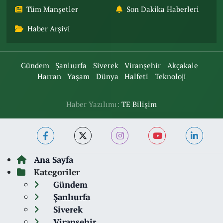
Tüm Manşetler
Son Dakika Haberleri
Haber Arşivi
Gündem
Şanlıurfa
Siverek
Viranşehir
Akçakale
Harran
Yaşam
Dünya
Halfeti
Teknoloji
Haber Yazılımı:
TE Bilişim
Ana Sayfa
Kategoriler
Gündem
Şanlıurfa
Siverek
Viranşehir