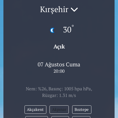
Kırşehir
°
30
Açık
07 Ağustos Cuma
20:00
Nem: %26, Basınç: 1005 hpa hPa,
Rüzgar: 1.31 m/s
Akçakent
Akpınar
Boztepe