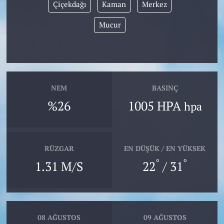
Çiçekdağı
Kaman
Merkez
Mucur
NEM
BASINÇ
%26
1005 HPA
hpa
RÜZGAR
EN DÜŞÜK / EN YÜKSEK
°
°
1.31 M/S
22
/ 31
08 AĞUSTOS
09 AĞUSTOS