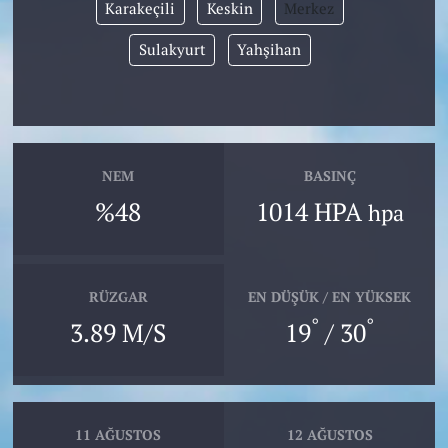
Karakeçili
Keskin
Merkez
Sulakyurt
Yahşihan
NEM
BASINÇ
%48
1014 HPA
hpa
RÜZGAR
EN DÜŞÜK / EN YÜKSEK
°
°
3.89 M/S
19
/ 30
11 AĞUSTOS
12 AĞUSTOS