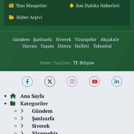
Tüm Manşetler
Son Dakika Haberleri
Haber Arşivi
Gündem
Şanlıurfa
Siverek
Viranşehir
Akçakale
Harran
Yaşam
Dünya
Halfeti
Teknoloji
Haber Yazılımı:
TE Bilişim
Ana Sayfa
Kategoriler
Gündem
Şanlıurfa
Siverek
Viranşehir