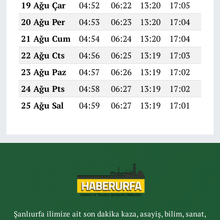
19 Ağu Çar
04:52
06:22
13:20
17:05
20:0
20 Ağu Per
04:53
06:23
13:20
17:04
20:0
21 Ağu Cum
04:54
06:24
13:20
17:04
20:0
22 Ağu Cts
04:56
06:25
13:19
17:03
20:0
23 Ağu Paz
04:57
06:26
13:19
17:02
20:0
24 Ağu Pts
04:58
06:27
13:19
17:02
20:0
25 Ağu Sal
04:59
06:27
13:19
17:01
20:0
Şanlıurfa ilimize ait son dakika kaza, asayiş, bilim, sanat,