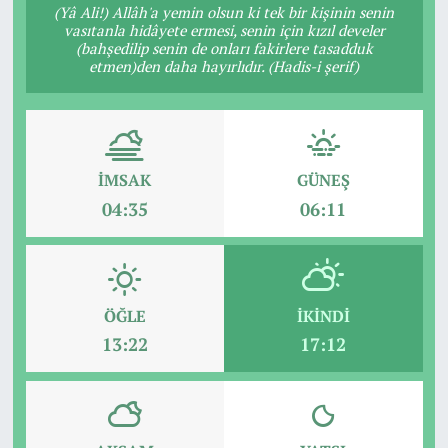
(Yâ Ali!) Allâh'a yemin olsun ki tek bir kişinin senin
vasıtanla hidâyete ermesi, senin için kızıl develer
(bahşedilip senin de onları fakirlere tasadduk
etmen)den daha hayırlıdır. (Hadis-i şerif)
İMSAK
GÜNEŞ
04:35
06:11
ÖĞLE
İKINDI
13:22
17:12