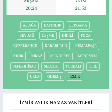
AKŞAM
YATSI
20:24
21:53
ALİAĞA
BAYINDIR
BERGAMA
BEYDAĞ
CEŞME
DİKİLİ
FOÇA
GÜZELBAHÇE
KARABURUN
KEMALPAŞA
KINIK
KİRAZ
MENDERES
MENEMEN
SEFERIHİSAR
SELÇUK
TORBALI
TİRE
URLA
ÖDEMİŞ
İZMİR
İZMİR AYLIK NAMAZ VAKITLERI