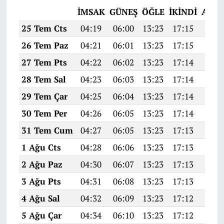
İMSAK
GÜNEŞ
ÖĞLE
İKINDI
AKŞ
25 Tem Cts
04:19
06:00
13:23
17:15
20:3
26 Tem Paz
04:21
06:01
13:23
17:15
20:3
27 Tem Pts
04:22
06:02
13:23
17:14
20:3
28 Tem Sal
04:23
06:03
13:23
17:14
20:3
29 Tem Çar
04:25
06:04
13:23
17:14
20:3
30 Tem Per
04:26
06:05
13:23
17:14
20:3
31 Tem Cum
04:27
06:05
13:23
17:13
20:3
1 Ağu Cts
04:28
06:06
13:23
17:13
20:2
2 Ağu Paz
04:30
06:07
13:23
17:13
20:2
3 Ağu Pts
04:31
06:08
13:23
17:13
20:2
4 Ağu Sal
04:32
06:09
13:23
17:12
20:2
5 Ağu Çar
04:34
06:10
13:23
17:12
20:2