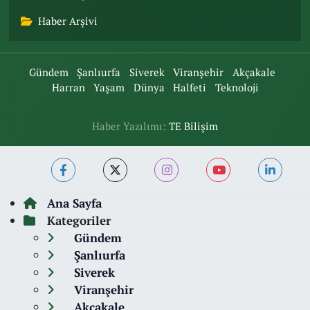
Haber Arşivi
Gündem
Şanlıurfa
Siverek
Viranşehir
Akçakale
Harran
Yaşam
Dünya
Halfeti
Teknoloji
Haber Yazılımı:
TE Bilişim
Ana Sayfa
Kategoriler
Gündem
Şanlıurfa
Siverek
Viranşehir
Akçakale