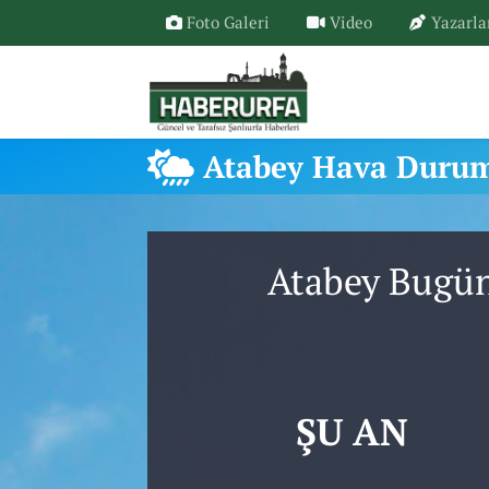
Foto Galeri
Video
Yazarla
Atabey Hava Duru
Atabey Bugün
ŞU AN