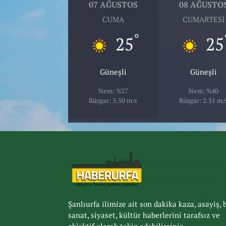
07 AĞUSTOS
08 AĞUSTO
CUMA
CUMARTESI
°
25
25
Güneşli
Güneşli
Nem: %37
Nem: %40
Rüzgar: 3.50 m/s
Rüzgar: 2.31 m/
Şanlıurfa ilimize ait son dakika kaza, asayiş, 
sanat, siyaset, kültür haberlerini tarafsız ve