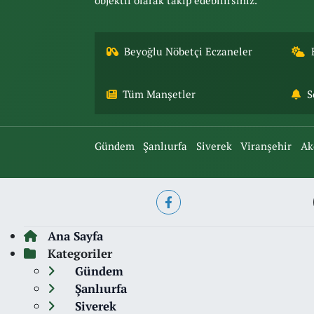
objektif olarak takip edebilirsiniz.
Beyoğlu Nöbetçi Eczaneler
Tüm Manşetler
S
Gündem
Şanlıurfa
Siverek
Viranşehir
Ak
Ana Sayfa
Kategoriler
Gündem
Şanlıurfa
Siverek