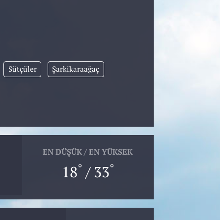
Sütçüler
Şarkikaraağaç
EN DÜŞÜK / EN YÜKSEK
°
°
18
/ 33