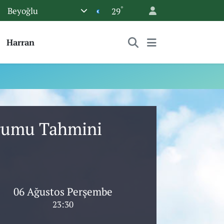
°
Beyoğlu
29
Harran
urumu Tahmini
06 Ağustos Perşembe
23:30