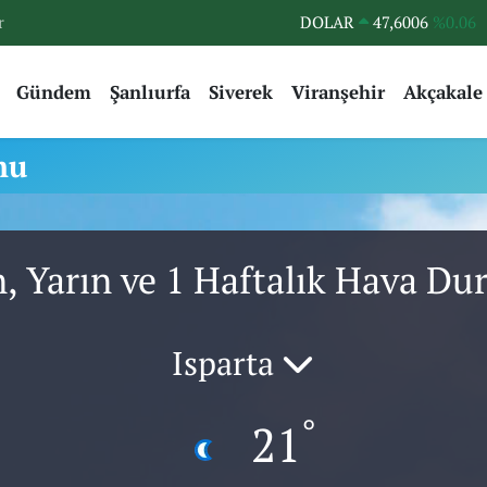
r
DOLAR
47,6006
%0.06
EURO
55,0250
%0.02
Gündem
Şanlıurfa
Siverek
Viranşehir
Akçakale
STERLİN
64,2398
%0.2
GRAM ALTIN
6500.87
%0.12
mu
BİST100
13.799
%70
BITCOIN
64.643,95
%0.16
, Yarın ve 1 Haftalık Hava D
Isparta
°
21