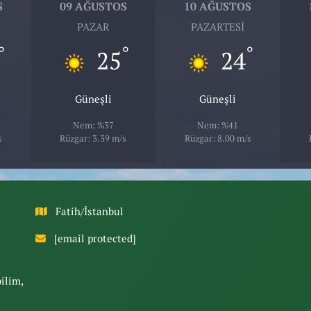
S
09 AĞUSTOS
10 AĞUSTOS
PAZAR
PAZARTESI
°
°
°
25
24
Güneşli
Güneşli
Nem: %37
Nem: %41
s
Rüzgar: 3.39 m/s
Rüzgar: 8.00 m/s
Fatih/İstanbul
[email protected]
bilim,