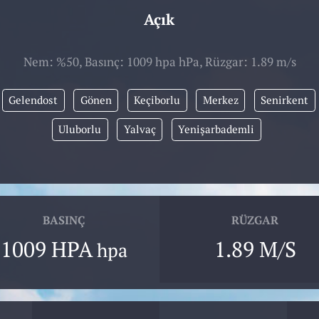
Açık
Nem: %50, Basınç: 1009 hpa hPa, Rüzgar: 1.89 m/s
Gelendost
Gönen
Keçiborlu
Merkez
Senirkent
Uluborlu
Yalvaç
Yenişarbademli
BASINÇ
RÜZGAR
1009 HPA
1.89 M/S
hpa