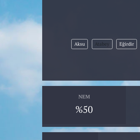
Aksu
Atabey
Eğirdir
NEM
%50