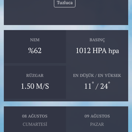
Tuzluca
NEM
BASINÇ
%62
1012 HPA
hpa
RÜZGAR
EN DÜŞÜK / EN YÜKSEK
°
°
1.50 M/S
11
/ 24
08 AĞUSTOS
09 AĞUSTOS
CUMARTESI
PAZAR