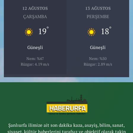
12 AĞUSTOS
13 AĞUSTOS
ÇARŞAMBA
PERŞEMBE
°
°
19
18
Güneşli
Güneşli
Nem: %47
Nem: %50
Rüzgar: 4.19 m/s
Rüzgar: 2.89 m/s
Şanlıurfa ilimize ait son dakika kaza, asayiş, bilim, sanat,
siyaset, kültür haberlerini tarafsız ve objektif olarak takip