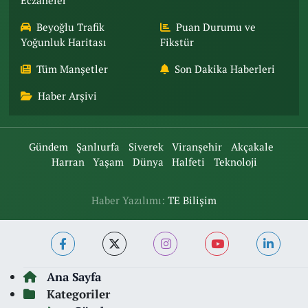
Eczaneler
Beyoğlu Trafik
Puan Durumu ve
Yoğunluk Haritası
Fikstür
Tüm Manşetler
Son Dakika Haberleri
Haber Arşivi
Gündem
Şanlıurfa
Siverek
Viranşehir
Akçakale
Harran
Yaşam
Dünya
Halfeti
Teknoloji
Haber Yazılımı:
TE Bilişim
Ana Sayfa
Kategoriler