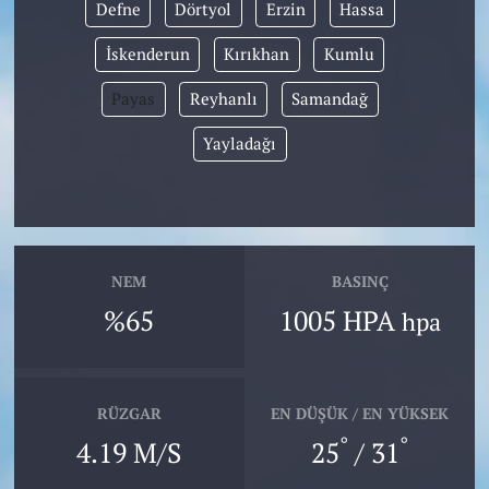
Defne
Dörtyol
Erzin
Hassa
İskenderun
Kırıkhan
Kumlu
Payas
Reyhanlı
Samandağ
Yayladağı
NEM
BASINÇ
%65
1005 HPA
hpa
RÜZGAR
EN DÜŞÜK / EN YÜKSEK
°
°
4.19 M/S
25
/ 31