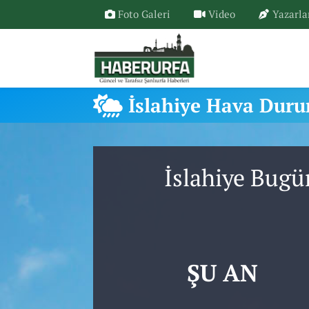
Foto Galeri
Video
Yazarla
İslahiye Hava Dur
İslahiye Bugü
ŞU AN