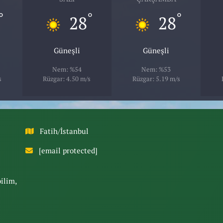
°
°
°
28
28
Güneşli
Güneşli
Nem: %54
Nem: %53
s
Rüzgar: 4.50 m/s
Rüzgar: 5.19 m/s
Fatih/İstanbul
[email protected]
bilim,