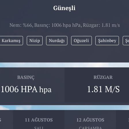
Güneşli
Nem: %66, Basınç: 1006 hpa hPa, Rüzgar: 1.81 m/s
Karkamış
Nizip
Nurdağı
Oğuzeli
Şahinbey
Ş
BASINÇ
RÜZGAR
1006 HPA
1.81 M/S
hpa
S
11 AĞUSTOS
12 AĞUSTOS
SALI
ÇARŞAMBA