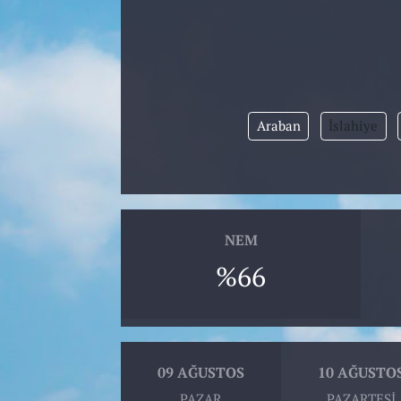
Araban
İslahiye
NEM
%66
09 AĞUSTOS
10 AĞUSTO
PAZAR
PAZARTESI