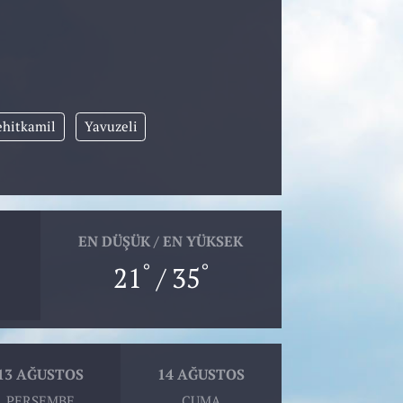
ehitkamil
Yavuzeli
EN DÜŞÜK / EN YÜKSEK
°
°
21
/ 35
13 AĞUSTOS
14 AĞUSTOS
PERŞEMBE
CUMA