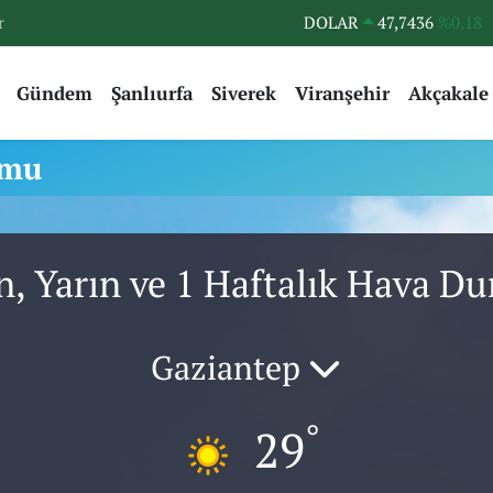
r
DOLAR
47,7436
%0.18
EURO
55,2510
%0.32
Gündem
Şanlıurfa
Siverek
Viranşehir
Akçakale
STERLİN
64,4811
%0.38
GRAM ALTIN
6660.55
%0.03
umu
BİST100
13.779
%-14
BITCOIN
64.959,79
%1.11
n, Yarın ve 1 Haftalık Hava 
Gaziantep
°
29