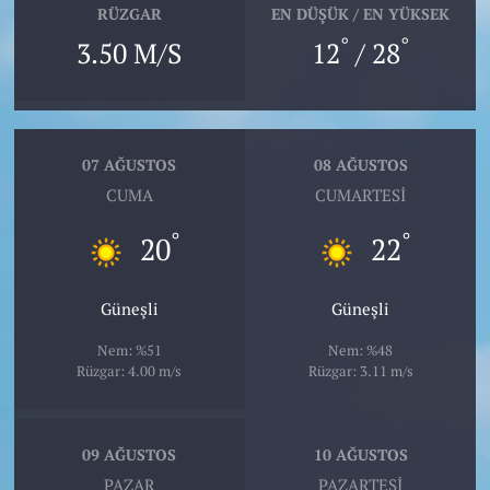
RÜZGAR
EN DÜŞÜK / EN YÜKSEK
°
°
3.50 M/S
12
/ 28
07 AĞUSTOS
08 AĞUSTOS
CUMA
CUMARTESI
°
°
20
22
Güneşli
Güneşli
Nem: %51
Nem: %48
Rüzgar: 4.00 m/s
Rüzgar: 3.11 m/s
09 AĞUSTOS
10 AĞUSTOS
PAZAR
PAZARTESI