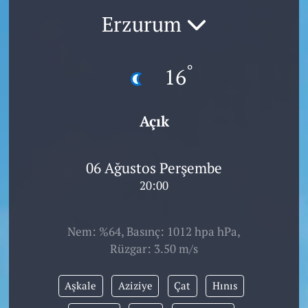
Erzurum
°
16
Açık
06 Ağustos Perşembe
20:00
Nem: %64, Basınç: 1012 hpa hPa,
Rüzgar: 3.50 m/s
Aşkale
Aziziye
Çat
Hınıs