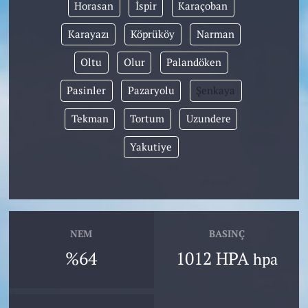
Horasan
İspir
Karaçoban
Karayazı
Köprüköy
Narman
Oltu
Olur
Palandöken
Pasinler
Pazaryolu
Şenkaya
Tekman
Tortum
Uzundere
Yakutiye
NEM
BASINÇ
%64
1012 HPA
hpa