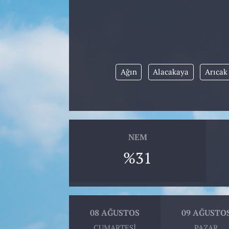
Ağın
Alacakaya
Arıcak
NEM
%31
08 AĞUSTOS
09 AĞUSTO
CUMARTESI
PAZAR