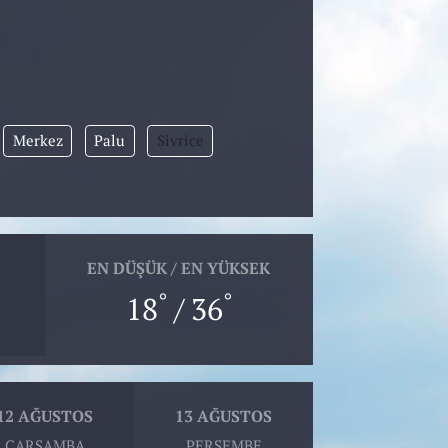
Merkez
Palu
Sivrice
EN DÜŞÜK / EN YÜKSEK
°
°
18
/ 36
12 AĞUSTOS
13 AĞUSTOS
ÇARŞAMBA
PERŞEMBE