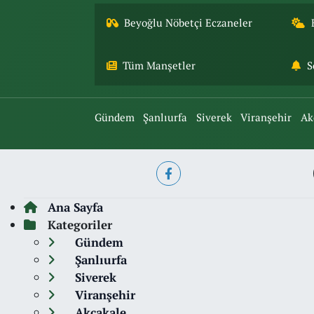
Beyoğlu Nöbetçi Eczaneler
Tüm Manşetler
S
Gündem
Şanlıurfa
Siverek
Viranşehir
Ak
Ana Sayfa
Kategoriler
Gündem
Şanlıurfa
Siverek
Viranşehir
Akçakale