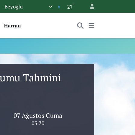
°
Beyoğlu
27
Harran
urumu Tahmini
07 Ağustos Cuma
03:30