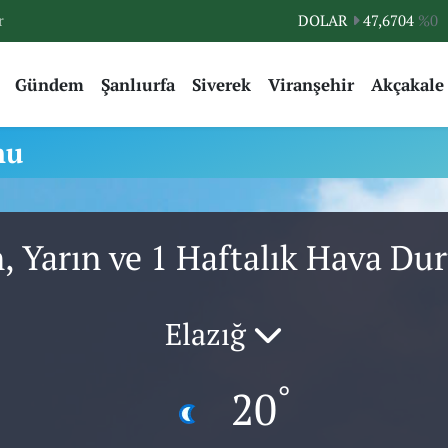
r
DOLAR
47,6704
%0
EURO
55,0406
%-0.08
Gündem
Şanlıurfa
Siverek
Viranşehir
Akçakale
STERLİN
64,2143
%0
GRAM ALTIN
6510.40
%0.45
mu
BİST100
13.799
%70
BITCOIN
64.225,61
%-0.63
n, Yarın ve 1 Haftalık Hava D
Elazığ
°
20