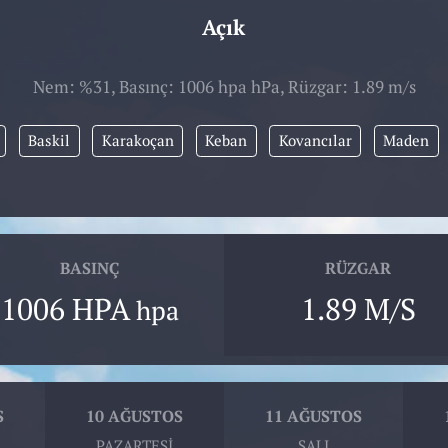
Açık
Nem: %31, Basınç: 1006 hpa hPa, Rüzgar: 1.89 m/s
Baskil
Karakoçan
Keban
Kovancılar
Maden
BASINÇ
RÜZGAR
1006 HPA
1.89 M/S
hpa
S
10 AĞUSTOS
11 AĞUSTOS
PAZARTESI
SALI