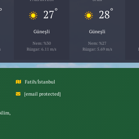
°
°
°
27
28
Güneşli
Güneşli
Nem: %30
Nem: %27
s
Rüzgar: 6.11 m/s
Rüzgar: 5.69 m/s
Fatih/İstanbul
[email protected]
bilim,