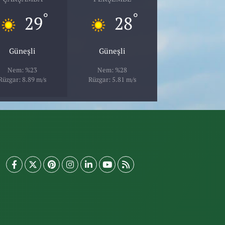
°
°
29
28
Güneşli
Güneşli
Nem: %23
Nem: %28
Rüzgar: 8.89 m/s
Rüzgar: 5.81 m/s