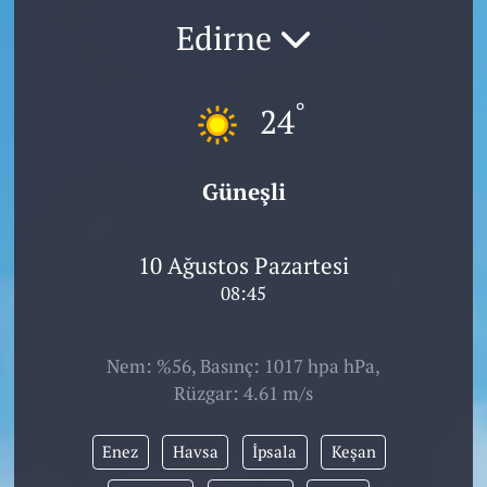
Edirne
°
24
Güneşli
10 Ağustos Pazartesi
08:45
Nem: %56, Basınç: 1017 hpa hPa,
Rüzgar: 4.61 m/s
Enez
Havsa
İpsala
Keşan