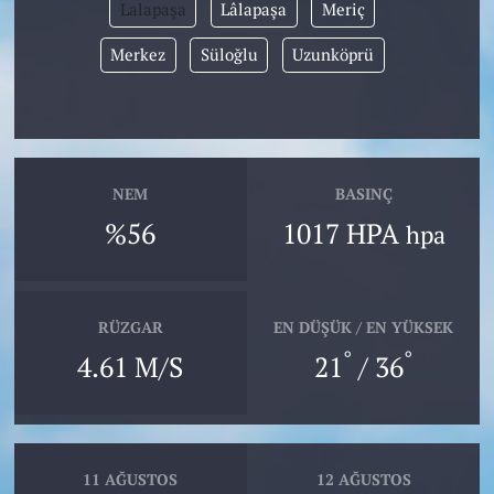
Lalapaşa
Lâlapaşa
Meriç
Merkez
Süloğlu
Uzunköprü
NEM
BASINÇ
%56
1017 HPA
hpa
RÜZGAR
EN DÜŞÜK / EN YÜKSEK
°
°
4.61 M/S
21
/ 36
11 AĞUSTOS
12 AĞUSTOS