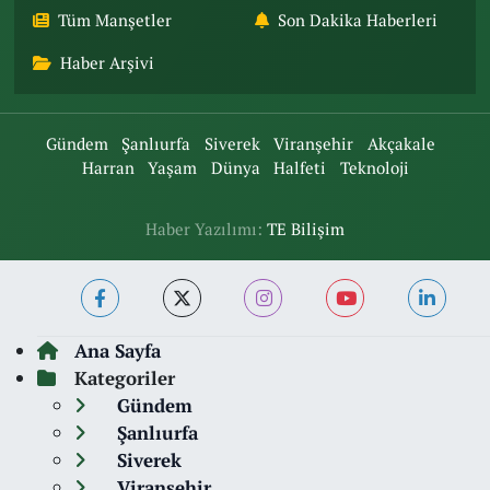
Tüm Manşetler
Son Dakika Haberleri
Haber Arşivi
Gündem
Şanlıurfa
Siverek
Viranşehir
Akçakale
Harran
Yaşam
Dünya
Halfeti
Teknoloji
Haber Yazılımı:
TE Bilişim
Ana Sayfa
Kategoriler
Gündem
Şanlıurfa
Siverek
Viranşehir