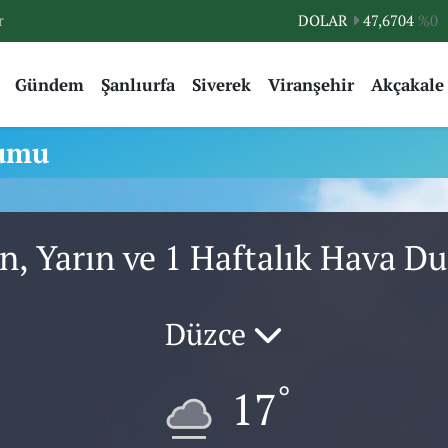
r
DOLAR
47,6704
%0
EURO
55,0406
%-0.08
Gündem
Şanlıurfa
Siverek
Viranşehir
Akçakale
STERLİN
64,2143
%0
GRAM ALTIN
6500.87
%0.12
rumu
BİST100
13.799
%70
BITCOIN
64.643,95
%0.16
n, Yarın ve 1 Haftalık Hava 
Düzce
°
17