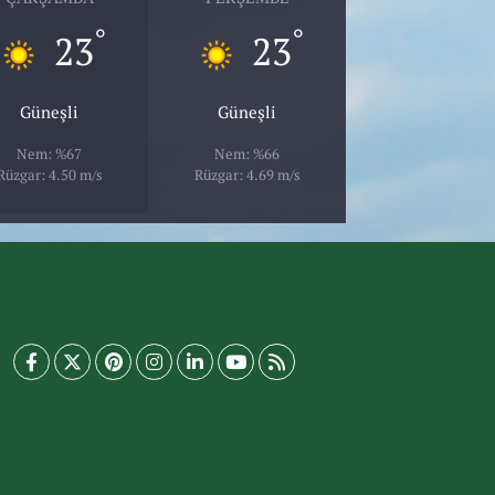
°
°
23
23
Güneşli
Güneşli
Nem: %67
Nem: %66
Rüzgar: 4.50 m/s
Rüzgar: 4.69 m/s