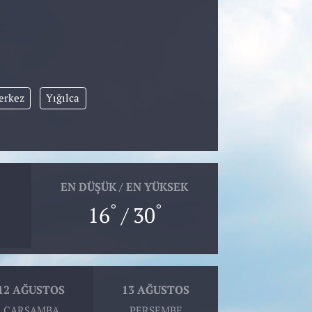
erkez
Yığılca
EN DÜŞÜK / EN YÜKSEK
°
°
16
/ 30
12 AĞUSTOS
13 AĞUSTOS
ÇARŞAMBA
PERŞEMBE