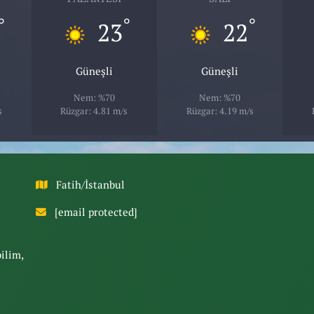
°
°
°
23
22
Güneşli
Güneşli
Nem: %70
Nem: %70
s
Rüzgar: 4.81 m/s
Rüzgar: 4.19 m/s
Fatih/İstanbul
[email protected]
bilim,