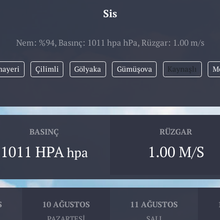
Sis
Nem: %94, Basınç: 1011 hpa hPa, Rüzgar: 1.00 m/s
ayeri
Çilimli
Gölyaka
Gümüşova
Kaynaşlı
M
BASINÇ
RÜZGAR
1011 HPA
1.00 M/S
hpa
S
10 AĞUSTOS
11 AĞUSTOS
PAZARTESI
SALI