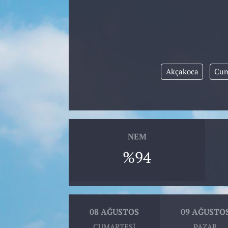
Akçakoca
Cum
NEM
%94
08 AĞUSTOS
09 AĞUSTO
CUMARTESI
PAZAR