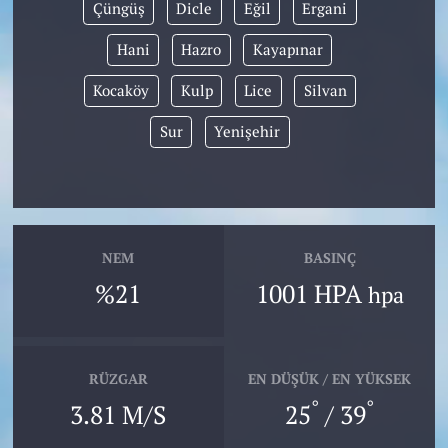
Çüngüş
Dicle
Eğil
Ergani
Hani
Hazro
Kayapınar
Kocaköy
Kulp
Lice
Silvan
Sur
Yenişehir
NEM
BASINÇ
%21
1001 HPA
hpa
RÜZGAR
EN DÜŞÜK / EN YÜKSEK
°
°
3.81 M/S
25
/ 39