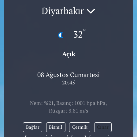
Diyarbakır
°
32
Açık
08 Ağustos Cumartesi
20:45
Nem: %21, Basınç: 1001 hpa hPa,
Rüzgar: 3.81 m/s
Bağlar
Bismil
Çermik
Çınar