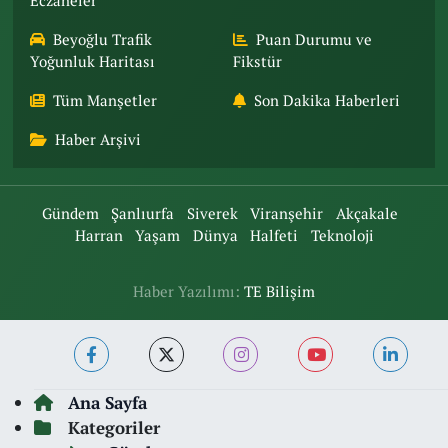
Eczaneler
Beyoğlu Trafik
Puan Durumu ve
Yoğunluk Haritası
Fikstür
Tüm Manşetler
Son Dakika Haberleri
Haber Arşivi
Gündem
Şanlıurfa
Siverek
Viranşehir
Akçakale
Harran
Yaşam
Dünya
Halfeti
Teknoloji
Haber Yazılımı:
TE Bilişim
Ana Sayfa
Kategoriler