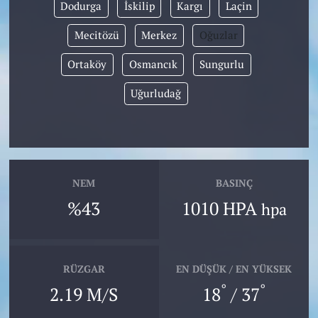
Dodurga
İskilip
Kargı
Laçin
Mecitözü
Merkez
Oğuzlar
Ortaköy
Osmancık
Sungurlu
Uğurludağ
NEM
BASINÇ
%43
1010 HPA
hpa
RÜZGAR
EN DÜŞÜK / EN YÜKSEK
°
°
2.19 M/S
18
/ 37