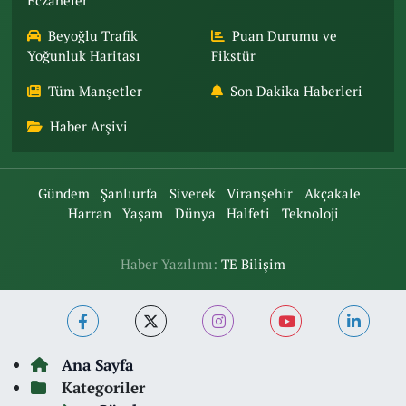
Eczaneler
Beyoğlu Trafik
Puan Durumu ve
Yoğunluk Haritası
Fikstür
Tüm Manşetler
Son Dakika Haberleri
Haber Arşivi
Gündem
Şanlıurfa
Siverek
Viranşehir
Akçakale
Harran
Yaşam
Dünya
Halfeti
Teknoloji
Haber Yazılımı:
TE Bilişim
Ana Sayfa
Kategoriler