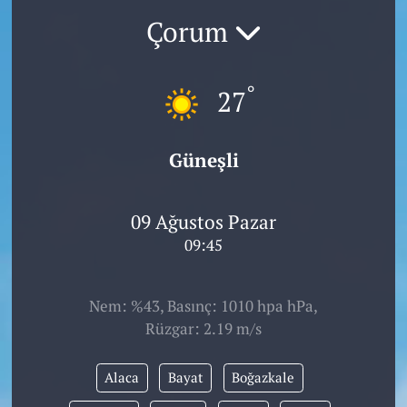
Çorum
°
27
Güneşli
09 Ağustos Pazar
09:45
Nem: %43, Basınç: 1010 hpa hPa,
Rüzgar: 2.19 m/s
Alaca
Bayat
Boğazkale