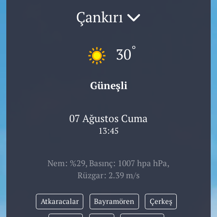
Çankırı
°
30
Güneşli
07 Ağustos Cuma
13:45
Nem: %29, Basınç: 1007 hpa hPa,
Rüzgar: 2.39 m/s
Atkaracalar
Bayramören
Çerkeş