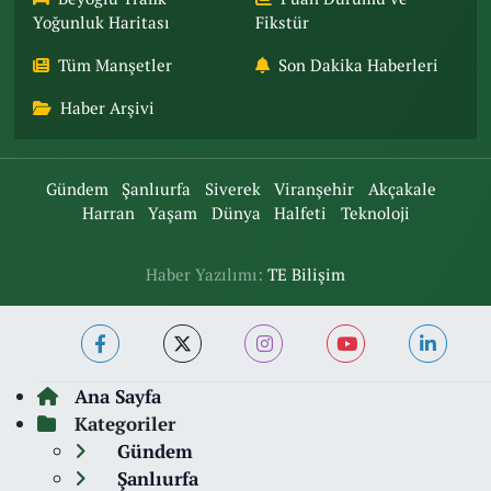
Yoğunluk Haritası
Fikstür
Tüm Manşetler
Son Dakika Haberleri
Haber Arşivi
Gündem
Şanlıurfa
Siverek
Viranşehir
Akçakale
Harran
Yaşam
Dünya
Halfeti
Teknoloji
Haber Yazılımı:
TE Bilişim
Ana Sayfa
Kategoriler
Gündem
Şanlıurfa