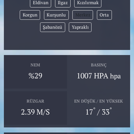
Eldivan
Ilgaz
Kızılırmak
Korgun
Kurşunlu
Merkez
Orta
Şabanözü
Yapraklı
NEM
BASINÇ
%29
1007 HPA
hpa
RÜZGAR
EN DÜŞÜK / EN YÜKSEK
°
°
2.39 M/S
17
/ 33