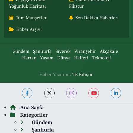
Yoğunluk Haritası
Fikstür
Tüm Manşetler
Son Dakika Haberleri
Haber Arşivi
Gündem
Şanlıurfa
Siverek
Viranşehir
Akçakale
Harran
Yaşam
Dünya
Halfeti
Teknoloji
Haber Yazılımı:
TE Bilişim
Ana Sayfa
Kategoriler
Gündem
Şanlıurfa