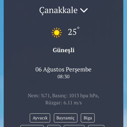
Çanakkale
°
25
Güneşli
06 Ağustos Perşembe
08:30
Nem: %71, Basınç: 1013 hpa hPa,
Rüzgar: 6.11 m/s
Ayvacık
Bayramiç
Biga