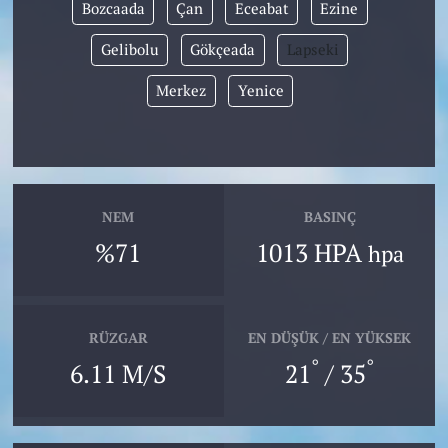
Bozcaada
Çan
Eceabat
Ezine
Gelibolu
Gökçeada
Lapseki
Merkez
Yenice
NEM
BASINÇ
%71
1013 HPA
hpa
RÜZGAR
EN DÜŞÜK / EN YÜKSEK
°
°
6.11 M/S
21
/ 35