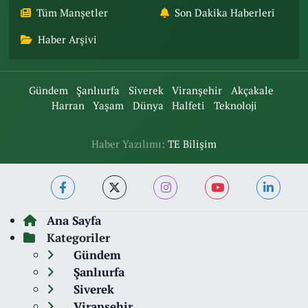
Tüm Manşetler
Son Dakika Haberleri
Haber Arşivi
Gündem
Şanlıurfa
Siverek
Viranşehir
Akçakale
Harran
Yaşam
Dünya
Halfeti
Teknoloji
Haber Yazılımı:
TE Bilişim
Ana Sayfa
Kategoriler
Gündem
Şanlıurfa
Siverek
Viranşehir