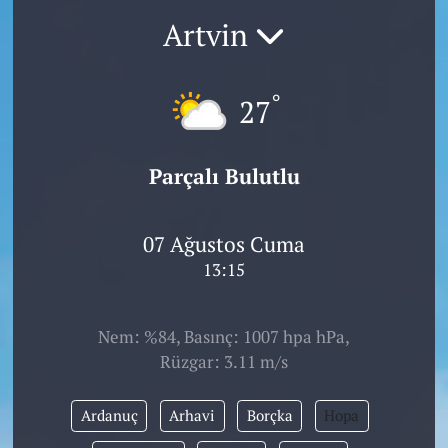
Artvin
°
27
Parçalı Bulutlu
07 Ağustos Cuma
13:15
Nem: %84, Basınç: 1007 hpa hPa,
Rüzgar: 3.11 m/s
Ardanuç
Arhavi
Borçka
Hopa