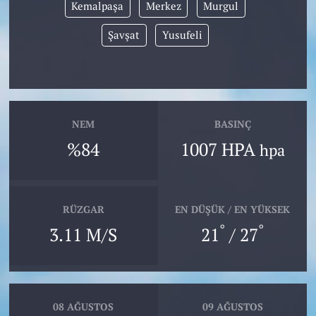
Kemalpaşa
Merkez
Murgul
Şavşat
Yusufeli
NEM
BASINÇ
%84
1007 HPA
hpa
RÜZGAR
EN DÜŞÜK / EN YÜKSEK
°
°
3.11 M/S
21
/ 27
08 AĞUSTOS
09 AĞUSTOS