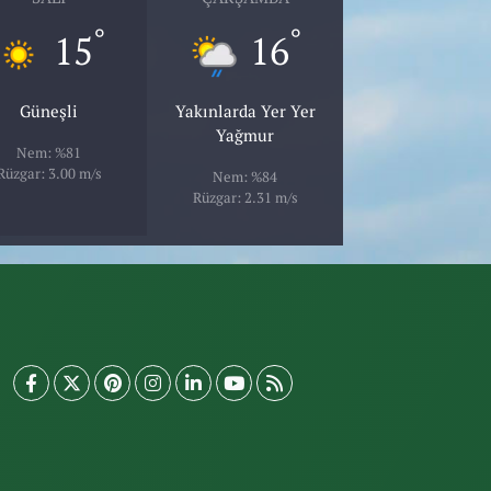
°
°
15
16
Güneşli
Yakınlarda Yer Yer
Yağmur
Nem: %81
Rüzgar: 3.00 m/s
Nem: %84
Rüzgar: 2.31 m/s