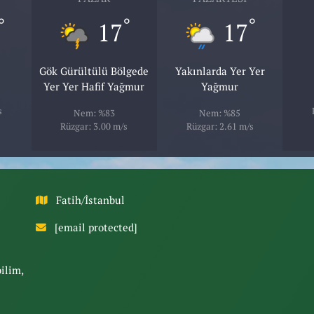
°
°
°
17
17
Gök Gürültülü Bölgede
Yakınlarda Yer Yer
Yer Yer Hafif Yağmur
Yağmur
s
Nem: %83
Nem: %85
Rüzgar: 3.00 m/s
Rüzgar: 2.61 m/s
Fatih/İstanbul
[email protected]
bilim,