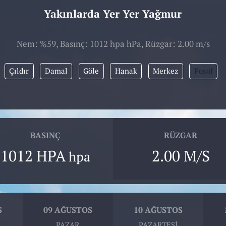
Yakınlarda Yer Yer Yağmur
Nem: %59, Basınç: 1012 hpa hPa, Rüzgar: 2.00 m/s
Çıldır
Damal
Göle
Hanak
Merkez
Posof
BASINÇ
RÜZGAR
1012 HPA
2.00 M/S
hpa
S
09 AĞUSTOS
10 AĞUSTOS
PAZAR
PAZARTESI