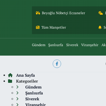
Beyoğlu Nöbetçi Eczaneler
Tüm Manşetler
S
Gündem
Şanlıurfa
Siverek
Viranşehir
Ak
Ana Sayfa
Kategoriler
Gündem
Şanlıurfa
Siverek
Viranşehir