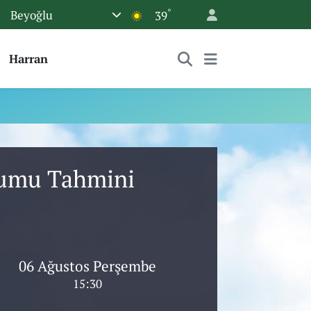
°
Beyoğlu
39
Harran
urumu Tahmini
06 Ağustos Perşembe
15:30