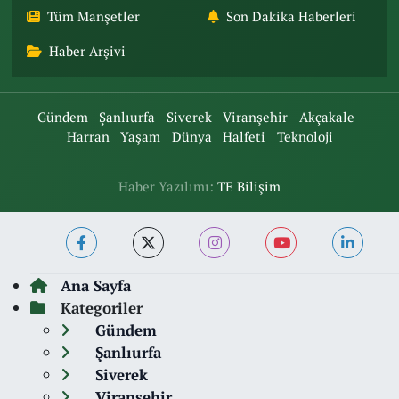
Tüm Manşetler
Son Dakika Haberleri
Haber Arşivi
Gündem
Şanlıurfa
Siverek
Viranşehir
Akçakale
Harran
Yaşam
Dünya
Halfeti
Teknoloji
Haber Yazılımı:
TE Bilişim
Ana Sayfa
Kategoriler
Gündem
Şanlıurfa
Siverek
Viranşehir