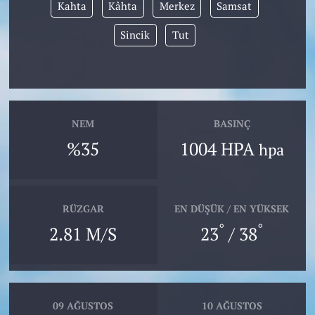
Kahta
Kâhta
Merkez
Samsat
Sincik
Tut
NEM
BASINÇ
%35
1004 HPA
hpa
RÜZGAR
EN DÜŞÜK / EN YÜKSEK
°
°
2.81 M/S
23
/ 38
09 AĞUSTOS
10 AĞUSTOS