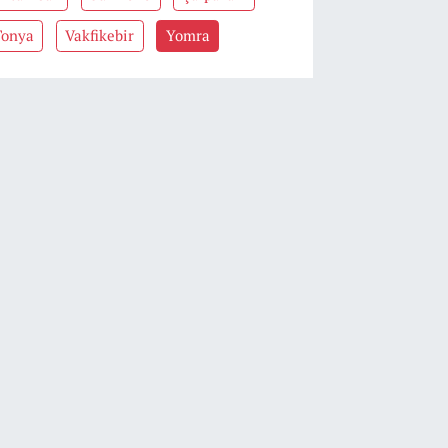
Tonya
Vakfikebir
Yomra