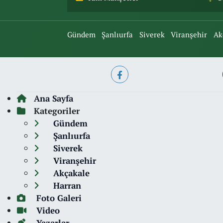
Gündem
Şanlıurfa
Siverek
Viranşehir
Ak
Ana Sayfa
Kategoriler
Gündem
Şanlıurfa
Siverek
Viranşehir
Akçakale
Harran
Foto Galeri
Video
Yazarlar