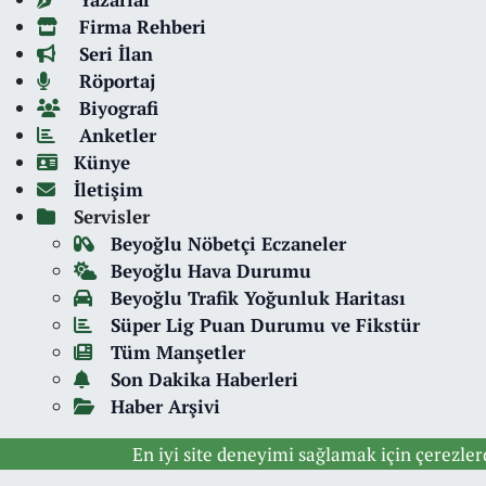
Firma Rehberi
Seri İlan
Röportaj
Biyografi
Anketler
Künye
İletişim
Servisler
Beyoğlu Nöbetçi Eczaneler
Beyoğlu Hava Durumu
Beyoğlu Trafik Yoğunluk Haritası
Süper Lig Puan Durumu ve Fikstür
Tüm Manşetler
Son Dakika Haberleri
Haber Arşivi
En iyi site deneyimi sağlamak için çerezle