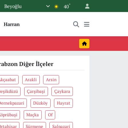
°
Beyoğlu
40
Harran
rabzon Diğer İlçeler
Akçaabat
Arakli
Arsin
Beşikdüzü
Çarşibaşi
Çaykara
Dernekpazari
Düzköy
Hayrat
Köprübaşi
Maçka
Of
Ortahisar
Sürmene
Şalpazari