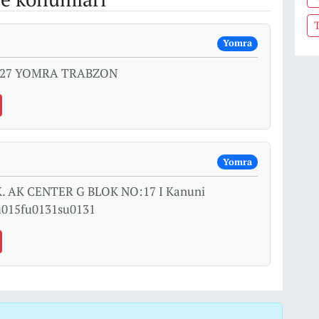
Yomra
27 YOMRA TRABZON
Yomra
 AK CENTER G BLOK NO:17 I Kanuni
u015fu0131su0131