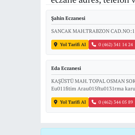
Şahin Eczanesi
SANCAK MAH.TRABZON CAD.NO:1
Yol Tarifi Al
0 (462) 341 14 24
Eda Eczanesi
KAŞÜSTÜ MAH. TOPAL OSMAN SOK.
Eu011fitim Arau015ftu0131rma kar
Yol Tarifi Al
0 (462) 344 05 89