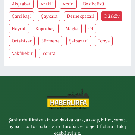
Akçaabat
Arakli
Arsin
Beşikdüzü
Çarşibaşi
Çaykara
Dernekpazari
Düzköy
Hayrat
Köprübaşi
Maçka
Of
Ortahisar
Sürmene
Şalpazari
Tonya
Vakfikebir
Yomra
Şanlıurfa ilimize ait son dakika kaza, asayiş, bilim, sanat,
siyaset, kültür haberlerini tarafsız ve objektif olarak takip
edebilirsiniz.