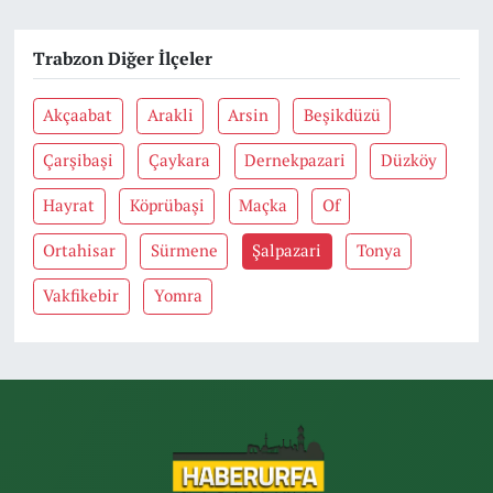
Trabzon Diğer İlçeler
Akçaabat
Arakli
Arsin
Beşikdüzü
Çarşibaşi
Çaykara
Dernekpazari
Düzköy
Hayrat
Köprübaşi
Maçka
Of
Ortahisar
Sürmene
Şalpazari
Tonya
Vakfikebir
Yomra