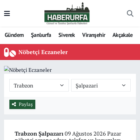
Gündem
Şanlıurfa
Siverek
Viranşehir
Akçakale
Nöbetçi Eczaneler
Paylaş
Trabzon
Şalpazarı
09 Ağustos 2026 Pazar