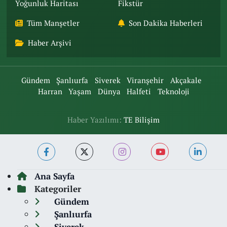
Yoğunluk Haritası
Fikstür
Tüm Manşetler
Son Dakika Haberleri
Haber Arşivi
Gündem
Şanlıurfa
Siverek
Viranşehir
Akçakale
Harran
Yaşam
Dünya
Halfeti
Teknoloji
Haber Yazılımı:
TE Bilişim
Ana Sayfa
Kategoriler
Gündem
Şanlıurfa
Siverek