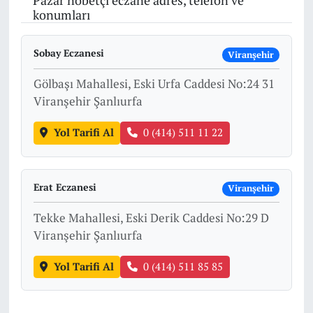
Pazar nöbetçi eczane adres, telefon ve
konumları
Sobay Eczanesi
Viranşehir
Gölbaşı Mahallesi, Eski Urfa Caddesi No:24 31
Viranşehir Şanlıurfa
Yol Tarifi Al
0 (414) 511 11 22
Erat Eczanesi
Viranşehir
Tekke Mahallesi, Eski Derik Caddesi No:29 D
Viranşehir Şanlıurfa
Yol Tarifi Al
0 (414) 511 85 85