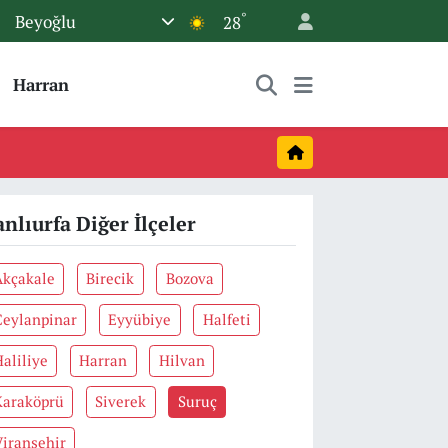
°
Beyoğlu
28
Harran
anlıurfa Diğer İlçeler
Akçakale
Birecik
Bozova
Ceylanpinar
Eyyübiye
Halfeti
aliliye
Harran
Hilvan
Karaköprü
Siverek
Suruç
Viranşehir