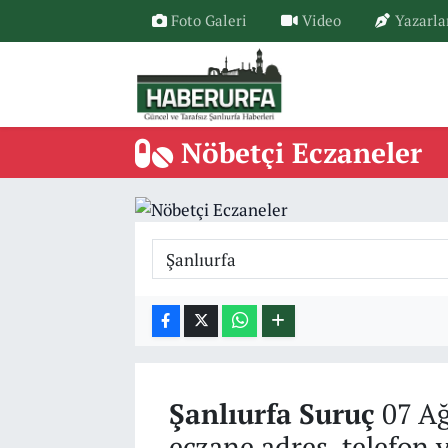
Foto Galeri
Video
Yazarla
Nöbetçi Eczaneler
Şanlıurfa
Suruç
07 Ağ
eczane adres, telefon 