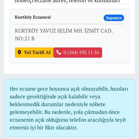
nöbetçi eczane adres, telefon ve konumları
Kurtköy Eczanesi
Sapanca
KURTKÖY YAVUZ SELİM MH. İZMİT CAD.
NO:21 B
Yol Tarifi Al
0 (264) 592 11 16
Her eczane gece boyunca açık olmayabilir, bazıları
sadece gerektiğinde açık kalabilir veya
beklenmedik durumlar nedeniyle nöbete
gelemeyebilir. Bu nedenle, yola çıkmadan önce
eczanenin açık olduğunu telefon aracılığıyla teyit
etmeniz iyi bir fikir olacaktır.