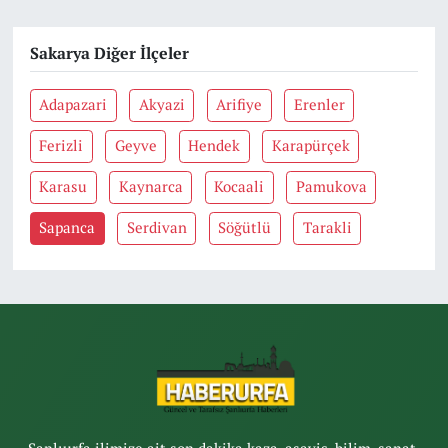
Sakarya Diğer İlçeler
Adapazari
Akyazi
Arifiye
Erenler
Ferizli
Geyve
Hendek
Karapürçek
Karasu
Kaynarca
Kocaali
Pamukova
Sapanca
Serdivan
Söğütlü
Tarakli