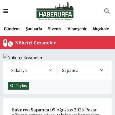
Gündem
Şanlıurfa
Siverek
Viranşehir
Akçakale
Nöbetçi Eczaneler
Paylaş
Sakarya
Sapanca
09 Ağustos 2026 Pazar