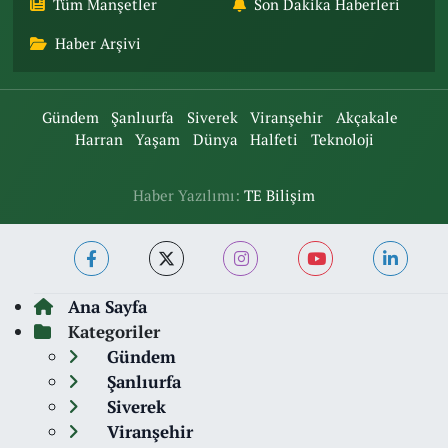
Tüm Manşetler
Son Dakika Haberleri
Haber Arşivi
Gündem
Şanlıurfa
Siverek
Viranşehir
Akçakale
Harran
Yaşam
Dünya
Halfeti
Teknoloji
Haber Yazılımı:
TE Bilişim
Ana Sayfa
Kategoriler
Gündem
Şanlıurfa
Siverek
Viranşehir