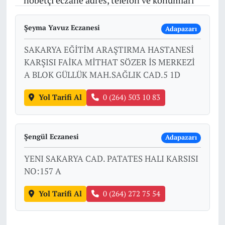
nöbetçi eczane adres, telefon ve konumları
Şeyma Yavuz Eczanesi
Adapazarı
SAKARYA EĞİTİM ARAŞTIRMA HASTANESİ
KARŞISI FAİKA MİTHAT SÖZER İS MERKEZİ
A BLOK GÜLLÜK MAH.SAĞLIK CAD.5 1D
Yol Tarifi Al
0 (264) 503 10 83
Şengül Eczanesi
Adapazarı
YENI SAKARYA CAD. PATATES HALI KARSISI
NO:157 A
Yol Tarifi Al
0 (264) 272 75 54