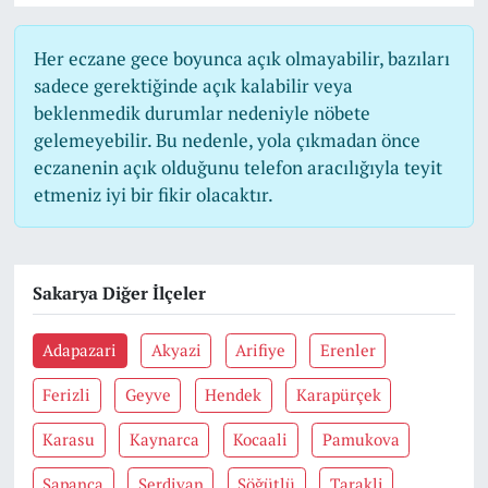
Her eczane gece boyunca açık olmayabilir, bazıları
sadece gerektiğinde açık kalabilir veya
beklenmedik durumlar nedeniyle nöbete
gelemeyebilir. Bu nedenle, yola çıkmadan önce
eczanenin açık olduğunu telefon aracılığıyla teyit
etmeniz iyi bir fikir olacaktır.
Sakarya Diğer İlçeler
Adapazari
Akyazi
Arifiye
Erenler
Ferizli
Geyve
Hendek
Karapürçek
Karasu
Kaynarca
Kocaali
Pamukova
Sapanca
Serdivan
Söğütlü
Tarakli