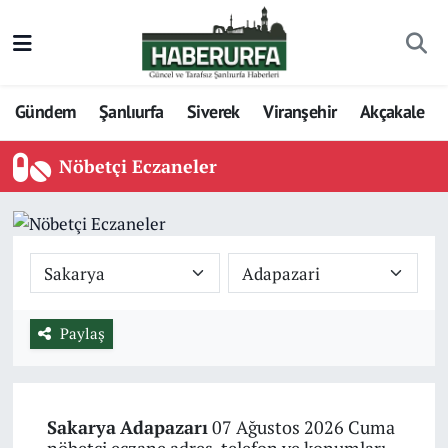
Gündem
Şanlıurfa
Siverek
Viranşehir
Akçakale
Nöbetçi Eczaneler
Paylaş
Sakarya
Adapazarı
07 Ağustos 2026 Cuma