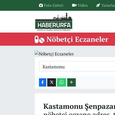
Foto Galeri
Video
Yazarla
Nöbetçi Eczaneler
Kastamonu
Şenpaza
nöbetçi eczane adres, 