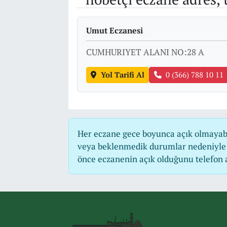
Umut Eczanesi
CUMHURIYET ALANI NO:28 A
Yol Tarifi Al
0 (366) 788 10 11
Her eczane gece boyunca açık olmayabili
veya beklenmedik durumlar nedeniyle 
önce eczanenin açık olduğunu telefon ara