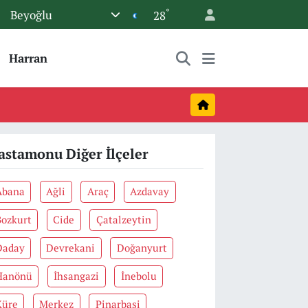
°
Beyoğlu
28
Harran
astamonu Diğer İlçeler
Abana
Ağli
Araç
Azdavay
Bozkurt
Cide
Çatalzeytin
Daday
Devrekani
Doğanyurt
Hanönü
İhsangazi
İnebolu
Küre
Merkez
Pinarbaşi