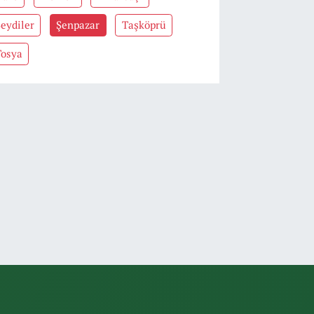
eydiler
Şenpazar
Taşköprü
Tosya