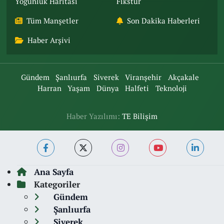
Yoğunluk Haritası
Fikstür
Tüm Manşetler
Son Dakika Haberleri
Haber Arşivi
Gündem
Şanlıurfa
Siverek
Viranşehir
Akçakale
Harran
Yaşam
Dünya
Halfeti
Teknoloji
Haber Yazılımı:
TE Bilişim
Ana Sayfa
Kategoriler
Gündem
Şanlıurfa
Siverek