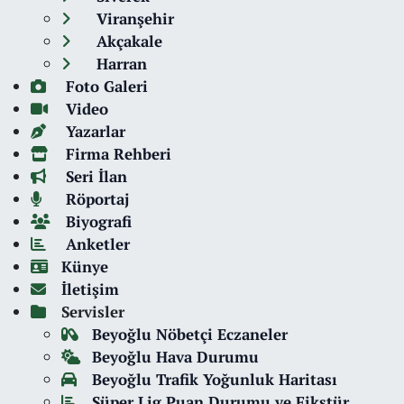
Viranşehir
Akçakale
Harran
Foto Galeri
Video
Yazarlar
Firma Rehberi
Seri İlan
Röportaj
Biyografi
Anketler
Künye
İletişim
Servisler
Beyoğlu Nöbetçi Eczaneler
Beyoğlu Hava Durumu
Beyoğlu Trafik Yoğunluk Haritası
Süper Lig Puan Durumu ve Fikstür