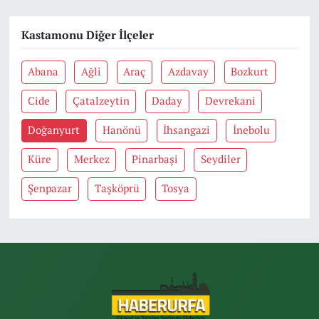
Kastamonu Diğer İlçeler
Abana
Ağli
Araç
Azdavay
Bozkurt
Cide
Çatalzeytin
Daday
Devrekani
Doğanyurt
Hanönü
İhsangazi
İnebolu
Küre
Merkez
Pinarbaşi
Seydiler
Şenpazar
Taşköprü
Tosya