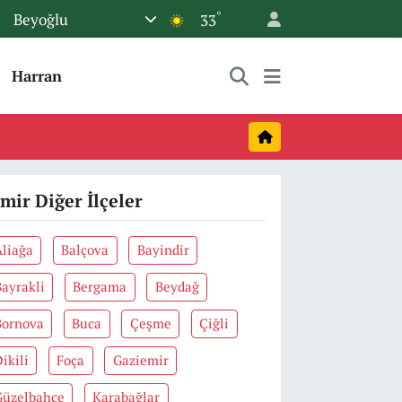
°
Beyoğlu
33
Harran
zmir Diğer İlçeler
Aliağa
Balçova
Bayindir
Bayrakli
Bergama
Beydağ
Bornova
Buca
Çeşme
Çiğli
ikili
Foça
Gaziemir
Güzelbahçe
Karabağlar