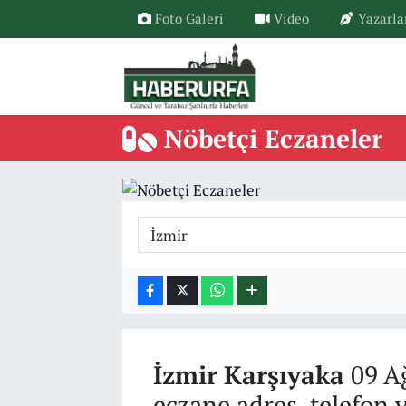
Foto Galeri
Video
Yazarla
Nöbetçi Eczaneler
İzmir
Karşıyaka
09 Ağ
eczane adres, telefon 