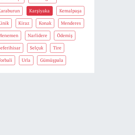
Karaburun
Karşiyaka
Kemalpaşa
Kinik
Kiraz
Konak
Menderes
Menemen
Narlidere
Ödemiş
eferihisar
Selçuk
Tire
orbali
Urla
Gümüşpala