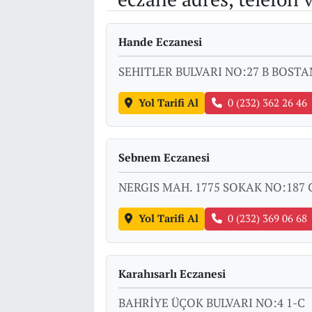
Hande Eczanesi
SEHITLER BULVARI NO:27 B BOSTA
Yol Tarifi Al
0 (232) 362 26 46
Sebnem Eczanesi
NERGIS MAH. 1775 SOKAK NO:187 
Yol Tarifi Al
0 (232) 369 06 68
Karahısarlı Eczanesi
BAHRİYE ÜÇOK BULVARI NO:4 1-C