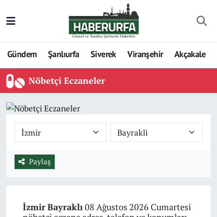
Gündem
Şanlıurfa
Siverek
Viranşehir
Akçakale
Nöbetçi Eczaneler
Paylaş
İzmir
Bayraklı
08 Ağustos 2026 Cumartesi