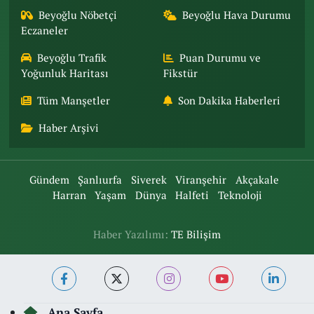
Beyoğlu Nöbetçi
Beyoğlu Hava Durumu
Eczaneler
Beyoğlu Trafik
Puan Durumu ve
Yoğunluk Haritası
Fikstür
Tüm Manşetler
Son Dakika Haberleri
Haber Arşivi
Gündem
Şanlıurfa
Siverek
Viranşehir
Akçakale
Harran
Yaşam
Dünya
Halfeti
Teknoloji
Haber Yazılımı:
TE Bilişim
Ana Sayfa