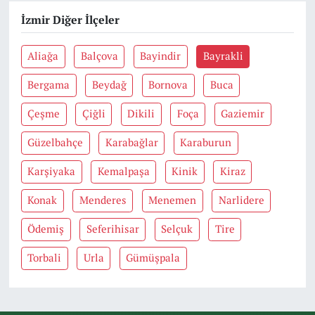
İzmir Diğer İlçeler
Aliağa
Balçova
Bayindir
Bayrakli
Bergama
Beydağ
Bornova
Buca
Çeşme
Çiğli
Dikili
Foça
Gaziemir
Güzelbahçe
Karabağlar
Karaburun
Karşiyaka
Kemalpaşa
Kinik
Kiraz
Konak
Menderes
Menemen
Narlidere
Ödemiş
Seferihisar
Selçuk
Tire
Torbali
Urla
Gümüşpala