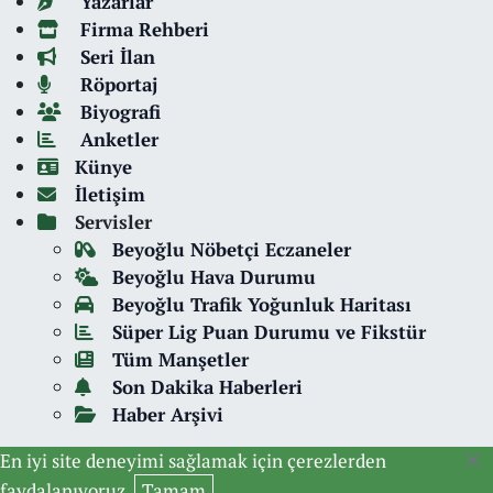
Yazarlar
Firma Rehberi
Seri İlan
Röportaj
Biyografi
Anketler
Künye
İletişim
Servisler
Beyoğlu Nöbetçi Eczaneler
Beyoğlu Hava Durumu
Beyoğlu Trafik Yoğunluk Haritası
Süper Lig Puan Durumu ve Fikstür
Tüm Manşetler
Son Dakika Haberleri
Haber Arşivi
En iyi site deneyimi sağlamak için çerezlerden
faydalanıyoruz.
Tamam