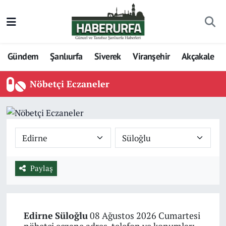
Gündem
Şanlıurfa
Siverek
Viranşehir
Akçakale
Nöbetçi Eczaneler
Paylaş
Edirne
Süloğlu
08 Ağustos 2026 Cumartesi