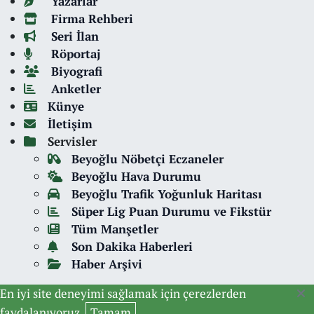
Yazarlar
Firma Rehberi
Seri İlan
Röportaj
Biyografi
Anketler
Künye
İletişim
Servisler
Beyoğlu Nöbetçi Eczaneler
Beyoğlu Hava Durumu
Beyoğlu Trafik Yoğunluk Haritası
Süper Lig Puan Durumu ve Fikstür
Tüm Manşetler
Son Dakika Haberleri
Haber Arşivi
En iyi site deneyimi sağlamak için çerezlerden
faydalanıyoruz.
Tamam