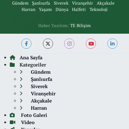
Gündem
Şanlıurfa
Siverek
Viranşehir
Akçakale
Harran
Yaşam
Dünya
Halfeti
Teknoloji
Haber Yazılımı:
TE Bilişim
Ana Sayfa
Kategoriler
Gündem
Şanlıurfa
Siverek
Viranşehir
Akçakale
Harran
Foto Galeri
Video