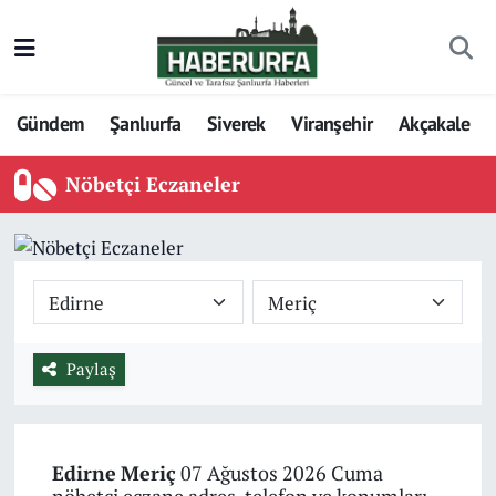
Gündem
Şanlıurfa
Siverek
Viranşehir
Akçakale
Nöbetçi Eczaneler
Paylaş
Edirne
Meriç
07 Ağustos 2026 Cuma