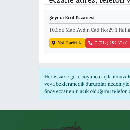
Şeyma Erol Eczanesi
100.Yıl Mah.Aydın Cad.No:29 1 Nal
Yol Tarifi Al
0 (312) 785 60 01
Her eczane gece boyunca açık olmayabili
veya beklenmedik durumlar nedeniyle 
önce eczanenin açık olduğunu telefon ara