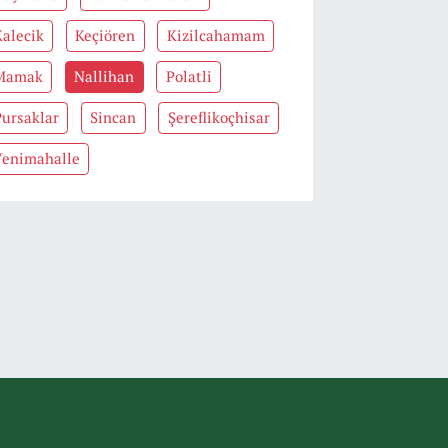
Kalecik
Keçiören
Kizilcahamam
Mamak
Nallihan
Polatli
Pursaklar
Sincan
Şereflikoçhisar
Yenimahalle