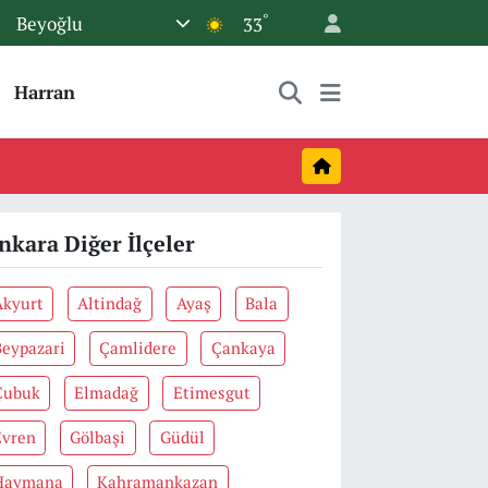
°
Beyoğlu
33
Harran
nkara Diğer İlçeler
Akyurt
Altindağ
Ayaş
Bala
Beypazari
Çamlidere
Çankaya
Çubuk
Elmadağ
Etimesgut
Evren
Gölbaşi
Güdül
Haymana
Kahramankazan