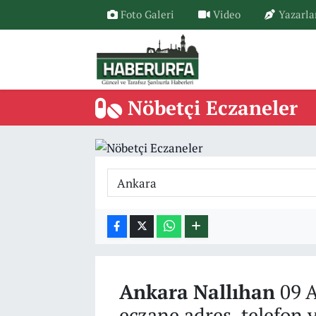
Foto Galeri
Video
Yazarla
Nöbetçi Eczaneler
Ankara
Nallıhan
09 A
eczane adres, telefon 