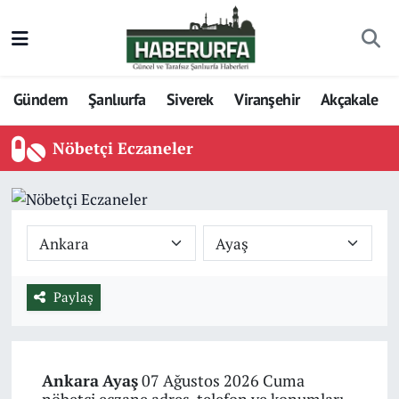
Gündem
Şanlıurfa
Siverek
Viranşehir
Akçakale
Nöbetçi Eczaneler
Paylaş
Ankara
Ayaş
07 Ağustos 2026 Cuma