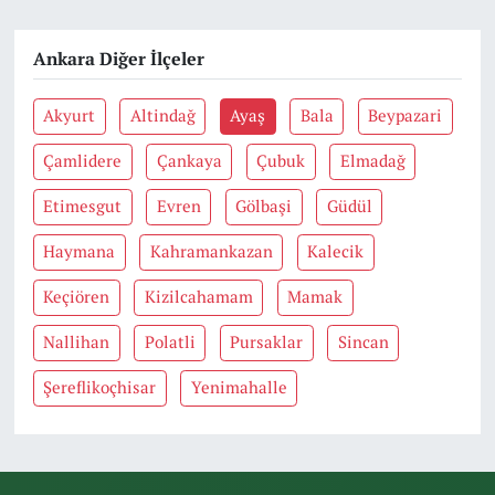
Ankara Diğer İlçeler
Akyurt
Altindağ
Ayaş
Bala
Beypazari
Çamlidere
Çankaya
Çubuk
Elmadağ
Etimesgut
Evren
Gölbaşi
Güdül
Haymana
Kahramankazan
Kalecik
Keçiören
Kizilcahamam
Mamak
Nallihan
Polatli
Pursaklar
Sincan
Şereflikoçhisar
Yenimahalle