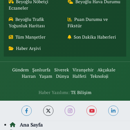
Beyoğlu Nöbetçi
Beyoğlu Hava Durumu
Eczaneler
Beyoğlu Trafik
Puan Durumu ve
Yoğunluk Haritası
Fikstür
Tüm Manşetler
Son Dakika Haberleri
Haber Arşivi
Gündem
Şanlıurfa
Siverek
Viranşehir
Akçakale
Harran
Yaşam
Dünya
Halfeti
Teknoloji
Haber Yazılımı:
TE Bilişim
Ana Sayfa