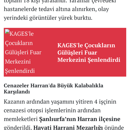
toplam 18 kişi yaralandı. Yaralılar çevredeki
hastanelerde tedavi altına alınırken, olay
yerindeki görüntüler yürek burktu.
KAGES'le Çocukların
Gülüşleri Fuar
Merkezini Şenlendirdi
Cenazeler Harran'da Büyük Kalabalıkla
Karşılandı
Kazanın ardından yaşamını yitiren 4 işçinin
cenazesi otopsi işlemlerinin ardından
memleketleri
Şanlıurfa’nın Harran ilçesine
gönderildi.
Hayati Harrani Mezarlığı
önünde