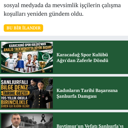
sosyal medyada da mevsimlik işçilerin çalışma
koşulları yeniden gündem oldu.
BU BIR İLANDIR
Karacadağ Spor Kulübü
Ağrı'dan Zaferle Döndü
Kadınların Tarihi Başarısına
Şanlıurfa Damgası
Baytimur'un Vefatı Şanlıurfa'yı