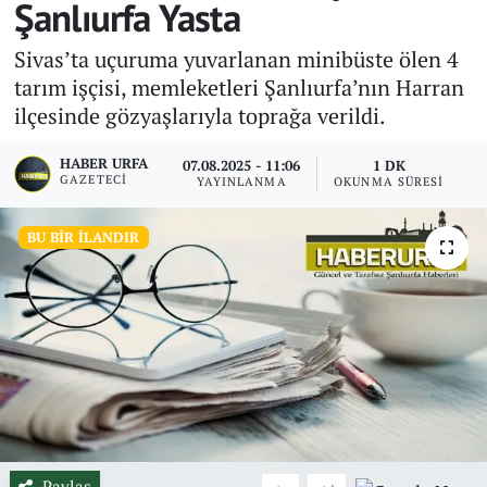
Şanlıurfa Yasta
Sivas’ta uçuruma yuvarlanan minibüste ölen 4
tarım işçisi, memleketleri Şanlıurfa’nın Harran
ilçesinde gözyaşlarıyla toprağa verildi.
HABER URFA
07.08.2025 - 11:06
1 DK
GAZETECI
YAYINLANMA
OKUNMA SÜRESI
BU BIR İLANDIR
Paylaş
-
+