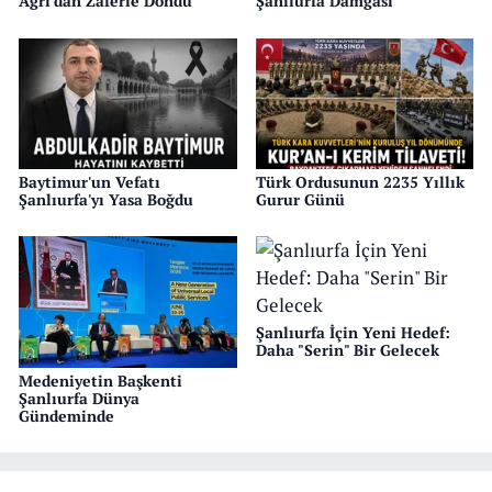
Ağrı'dan Zaferle Döndü
Şanlıurfa Damgası
Baytimur'un Vefatı
Türk Ordusunun 2235 Yıllık
Şanlıurfa'yı Yasa Boğdu
Gurur Günü
Şanlıurfa İçin Yeni Hedef:
Daha "Serin" Bir Gelecek
Medeniyetin Başkenti
Şanlıurfa Dünya
Gündeminde