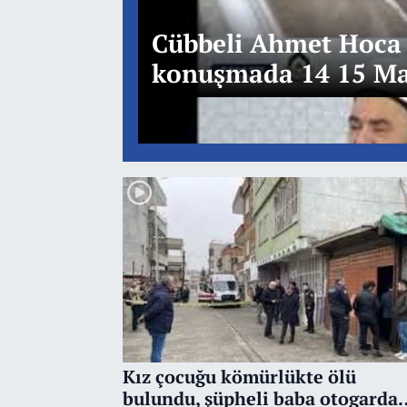
Cübbeli Ahmet Hoca 1
konuşmada 14 15 Mar
dikkat çekmişti
Kız çocuğu kömürlükte ölü
bulundu, şüpheli baba otogarda