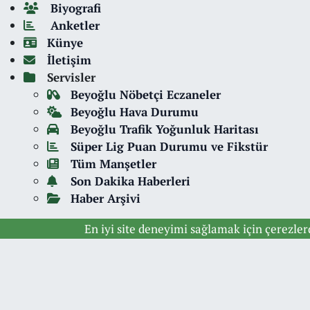
Biyografi
Anketler
Künye
İletişim
Servisler
Beyoğlu Nöbetçi Eczaneler
Beyoğlu Hava Durumu
Beyoğlu Trafik Yoğunluk Haritası
Süper Lig Puan Durumu ve Fikstür
Tüm Manşetler
Son Dakika Haberleri
Haber Arşivi
En iyi site deneyimi sağlamak için çerezle