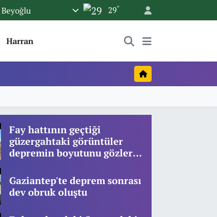
°
29
Beyoğlu
Harran
Fay hattının geçtiği
güzergahtaki görüntüler
depremin boyutunu gözler
önüne serdi
Gaziantep'te deprem sonrası
dev obruk oluştu