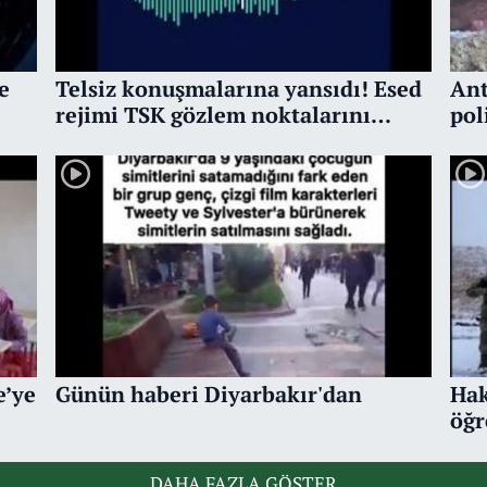
e
Telsiz konuşmalarına yansıdı! Esed
Ant
rejimi TSK gözlem noktalarını
pol
hedef alıyor
e’ye
Günün haberi Diyarbakır'dan
Hak
öğr
DAHA FAZLA GÖSTER