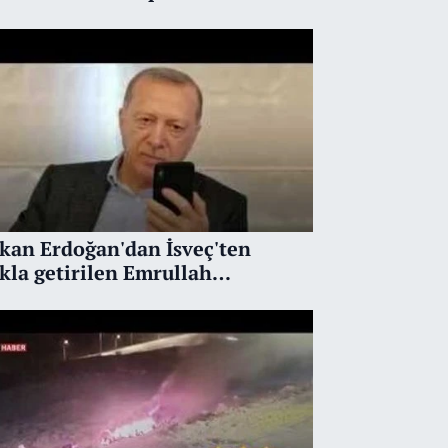
dirisini kınadı.
kan Erdoğan'dan İsveç'ten
kla getirilen Emrullah
üşken'in kızına telefon etti