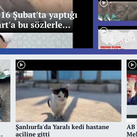
Şanlıurfa
6 Şubat'ta yaptığı
Komutanl
t'a bu sözlerle
vatandaşl
Şanlıurfa'da Yaralı kedi hastane
AB
aciline gitti
Meh