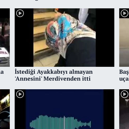
Bil
na
İstediği Ayakkabıyı almayan
Baş
'Annesini' Merdivenden itti
uça
Gül