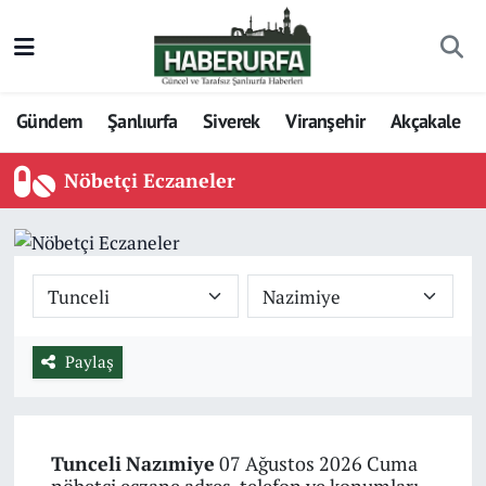
Gündem
Şanlıurfa
Siverek
Viranşehir
Akçakale
Nöbetçi Eczaneler
Paylaş
Tunceli
Nazımiye
07 Ağustos 2026 Cuma